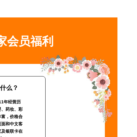
家会员福利
y是什么？
11年经营历
婴、药妆、彩
丰富，价格合
页面和中文客
宝及银联卡在