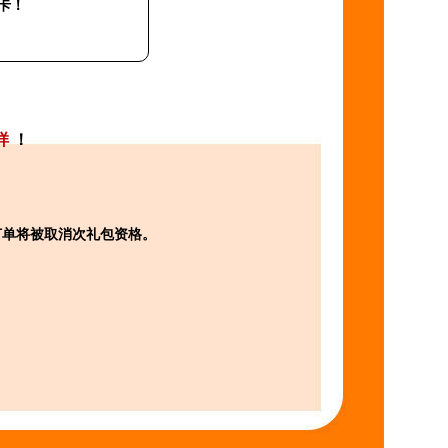
卡！
样
！
。
订单将被取消次礼包资格。