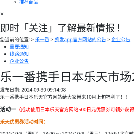
推荐商品
✕
即时「关注」了解最新情报 !
您当前的位置:
>
乐一番
>
凯发app官方网站的公告
>
企业公告
重要通知
线路通知
企业公告
乐一番携手日本乐天市场2
发布日期: 2024-09-30 09:14:08
乐一番携手日本乐天官方网站给大家带来10月上旬福利了！！
活动一
（成功使用日本乐天官方网站500日元优惠券可额外获得
乐天优惠券活动时间：
2024/10/3（周四） 23:00 ～ 2024/10/9（周三） 22:59 (北