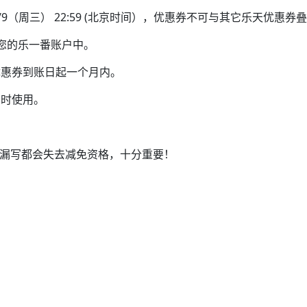
10/9（周三） 22:59 (北京时间）
，优惠券不可与其它乐天优惠券叠
至您的乐一番账户中。
优惠券到账日起一个月内。
同时使用。
写或漏写都会失去减免资格，十分重要！