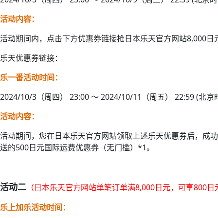
活动内容：
活动期间内，点击下方优惠券链接抢日本乐天官方网站8,000日
乐天优惠券链接：
乐一番活动时间：
2024/10/3（周四） 23:00 ～ 2024/10/11（周五） 22:59 (
活动内容：
活动期间，您在日本乐天官方网站领取上述乐天优惠券后，成功
送的500日元国际运费优惠券（无门槛）*1。
活动二
（日本乐天官方网站单笔订单满8,000日元，可享800
乐上加乐活动时间：