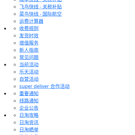
飞鸟快线 - 关税补贴
菜鸟快线 - 国际航空
运费计算器
收费规则
发货时效
增值服务
新人指南
常见问题
当前活动
乐天活动
自营活动
super deliver 合作活动
重要通知
线路通知
企业公告
日淘攻略
日淘资讯
日淘晒单