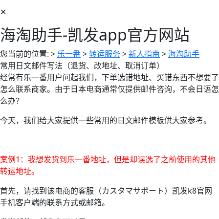
✕
海淘助手-凯发app官方网站
您当前的位置:
>
乐一番
>
转运服务
>
新人指南
>
海淘助手
常用日文邮件写法（退货、改地址、取消订单）
经常有乐一番用户问起我们，下单选错地址、买错东西不想要了
怎么联系商家。由于日本电商通常仅提供邮件咨询，不会日语怎
么办？
今天，我们给大家提供一些常用的日文邮件模板供大家参考。
案例1：我想发货到乐一番地址，但是却误选了之前使用的其他
转运地址。
首先，请找到该电商的客服（カスタマサポート）凯发k8官网
手机客户端的联系方式或邮箱。