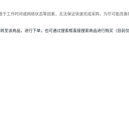
限于工作时间或网络状态等因素，无法保证快速完成采购，为尽可能改善
直接跳转至该商品，进行下单，也可通过搜索框直接搜索商品进行购买（目前