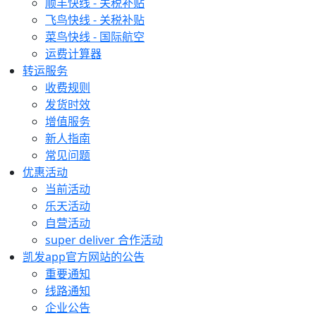
顺丰快线 - 关税补贴
飞鸟快线 - 关税补贴
菜鸟快线 - 国际航空
运费计算器
转运服务
收费规则
发货时效
增值服务
新人指南
常见问题
优惠活动
当前活动
乐天活动
自营活动
super deliver 合作活动
凯发app官方网站的公告
重要通知
线路通知
企业公告