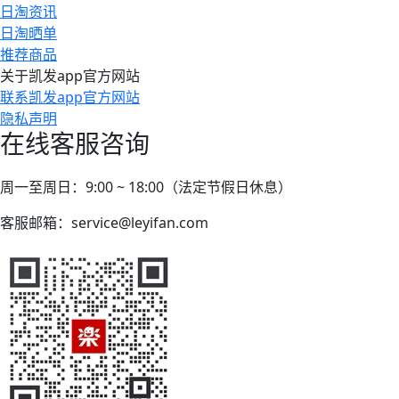
日淘资讯
日淘晒单
推荐商品
关于凯发app官方网站
联系凯发app官方网站
隐私声明
在线客服咨询
周一至周日：9:00 ~ 18:00（法定节假日休息）
客服邮箱：
service@leyifan.com