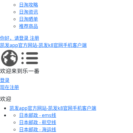
日淘攻略
日淘资讯
日淘晒单
推荐商品
你好，请登录
注册
凯发app官方网站-凯发k8官网手机客户端
欢迎来到乐一番
登录
现在注册
欢迎
凯发app官方网站-凯发k8官网手机客户端
日本邮政 - ems线
日本邮政 - 航空线
日本邮政 - 海运线