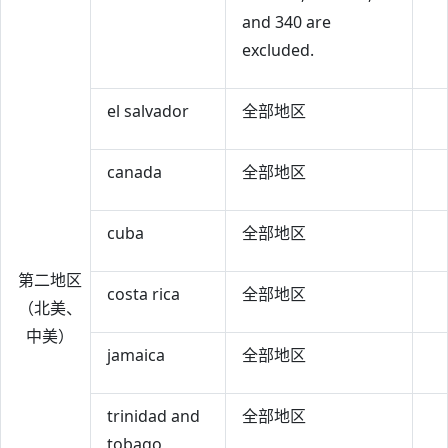
and 340 are
excluded.
el salvador
全部地区
canada
全部地区
cuba
全部地区
第二地区
costa rica
全部地区
（北美、
中美）
jamaica
全部地区
trinidad and
全部地区
tobago