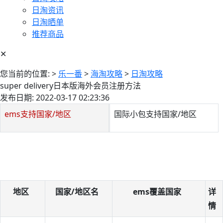
日淘资讯
日淘晒单
推荐商品
✕
您当前的位置:
>
乐一番
>
海淘攻略
>
日淘攻略
super delivery日本版海外会员注册方法
发布日期: 2022-03-17 02:23:36
ems支持国家/地区
国际小包支持国家/地区
地区
国家/地区名
ems覆盖国家
详
情