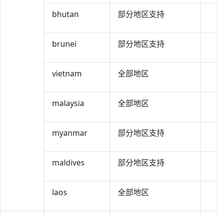
bhutan
部分地区支持
brunei
部分地区支持
vietnam
全部地区
malaysia
全部地区
myanmar
部分地区支持
maldives
部分地区支持
laos
全部地区