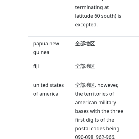
terminating at
latitude 60 south) is
excepted.
papua new
全部地区
guinea
fiji
全部地区
united states
全部地区. however,
of america
the territories of
american military
bases with the three
first digits of the
postal codes being
090-098, 962-966,