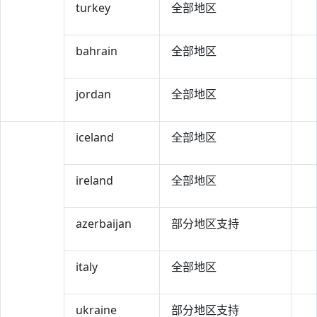
turkey
全部地区
bahrain
全部地区
jordan
全部地区
iceland
全部地区
ireland
全部地区
azerbaijan
部分地区支持
italy
全部地区
ukraine
部分地区支持