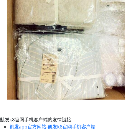
凯发k8官网手机客户端的友情链接:
凯发app官方网站-凯发k8官网手机客户端