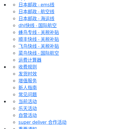
日本邮政 - ems线
日本邮政 - 航空线
日本邮政 - 海运线
dhl快线 - 国际航空
蜂鸟专线 - 关税补贴
顺丰快线 - 关税补贴
飞鸟快线 - 关税补贴
菜鸟快线 - 国际航空
运费计算器
收费规则
发货时效
增值服务
新人指南
常见问题
当前活动
乐天活动
自营活动
super deliver 合作活动