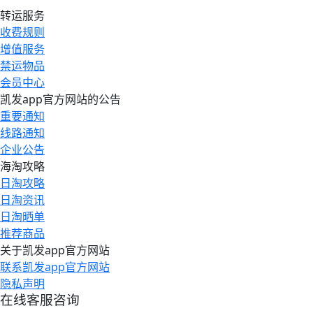
转运服务
收费规则
增值服务
禁运物品
会员中心
凯发app官方网站的公告
重要通知
线路通知
企业公告
海淘攻略
日淘攻略
日淘资讯
日淘晒单
推荐商品
关于凯发app官方网站
联系凯发app官方网站
隐私声明
在线客服咨询