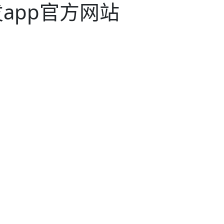
app官方网站