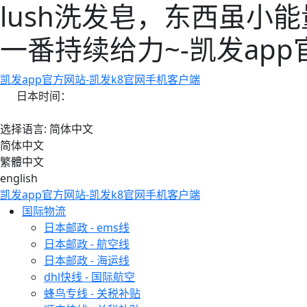
lush洗发皂，东西虽小能
一番持续给力~-凯发ap
凯发app官方网站-凯发k8官网手机客户端
日本时间：
选择语言: 简体中文
简体中文
繁體中文
english
凯发app官方网站-凯发k8官网手机客户端
国际物流
日本邮政 - ems线
日本邮政 - 航空线
日本邮政 - 海运线
dhl快线 - 国际航空
蜂鸟专线 - 关税补贴