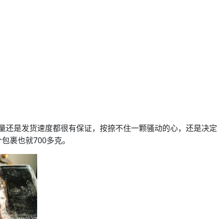
质量还是发货速度都很有保证，按捺不住一颗骚动的心，还是决定
包裹也就700多克。