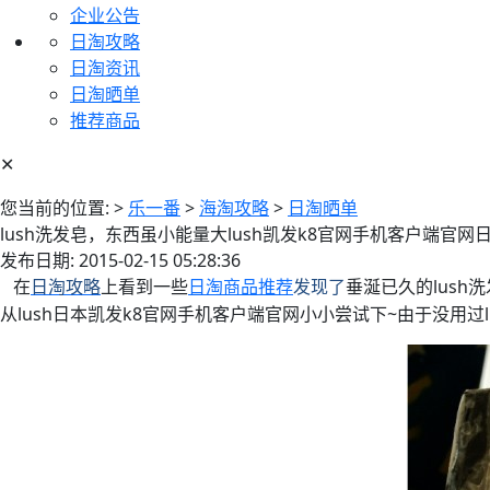
企业公告
日淘攻略
日淘资讯
日淘晒单
推荐商品
✕
您当前的位置:
>
乐一番
>
海淘攻略
>
日淘晒单
lush洗发皂，东西虽小能量大lush凯发k8官网手机客户端官网
发布日期: 2015-02-15 05:28:36
垂涎已久的lus
在
日淘攻略
上看到一些
日淘商品推荐
发现了
从lush日本凯发k8官网手机客户端官网小小尝试下~由于没用过