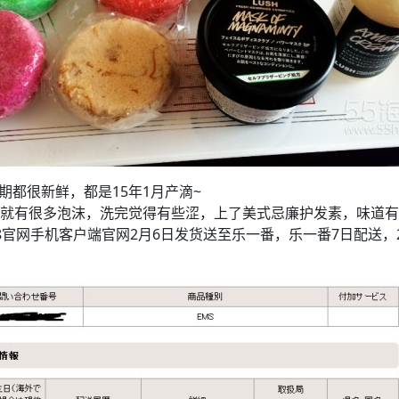
期都很新鲜，都是15年1月产滴~
就有很多泡沫，洗完觉得有些涩，上了美式忌廉护发素，味道有
8官网手机客户端官网2月6日发货送至乐一番，乐一番7日配送，2