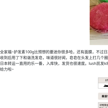
全家福~护发素100g比预想的要迷你很多哈，还有面膜，不过日
收到后用了下和谐洗发皂，味道很好闻，皂皂在头发上打几个圈
日本转运一直用的乐一番，入库快，发货也很速度。lush凯发k
给力啦~