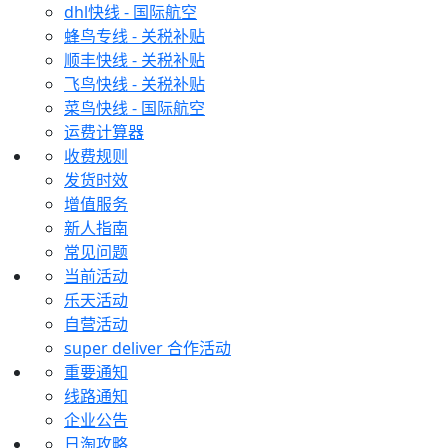
dhl快线 - 国际航空
蜂鸟专线 - 关税补贴
顺丰快线 - 关税补贴
飞鸟快线 - 关税补贴
菜鸟快线 - 国际航空
运费计算器
收费规则
发货时效
增值服务
新人指南
常见问题
当前活动
乐天活动
自营活动
super deliver 合作活动
重要通知
线路通知
企业公告
日淘攻略