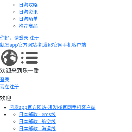
日淘攻略
日淘资讯
日淘晒单
推荐商品
你好，请登录
注册
凯发app官方网站-凯发k8官网手机客户端
欢迎来到乐一番
登录
现在注册
欢迎
凯发app官方网站-凯发k8官网手机客户端
日本邮政 - ems线
日本邮政 - 航空线
日本邮政 - 海运线