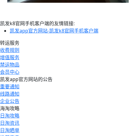
凯发k8官网手机客户端的友情链接:
凯发app官方网站-凯发k8官网手机客户端
转运服务
收费规则
增值服务
禁运物品
会员中心
凯发app官方网站的公告
重要通知
线路通知
企业公告
海淘攻略
日淘攻略
日淘资讯
日淘晒单