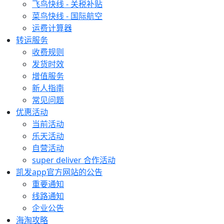
飞鸟快线 - 关税补贴
菜鸟快线 - 国际航空
运费计算器
转运服务
收费规则
发货时效
增值服务
新人指南
常见问题
优惠活动
当前活动
乐天活动
自营活动
super deliver 合作活动
凯发app官方网站的公告
重要通知
线路通知
企业公告
海淘攻略