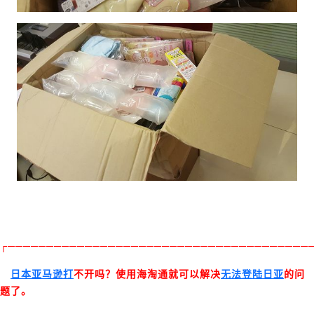
┌─────────────────────────────
─────
─────
日本亚马逊打
不开吗？使用海淘通就可以解决
无法登陆日亚
的问
题了。