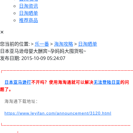
日淘资讯
日淘晒单
推荐商品
✕
您当前的位置:
>
乐一番
>
海淘攻略
>
日淘晒单
日本亚马逊母婴大酬宾~孕妈妈大囤货啦~
发布日期: 2015-10-09 05:24:07
┌─────────────────────────────
─────
─────
日本亚马逊打
不开吗？使用海淘通就可以解决
无法登陆日亚
的问
题了。
海淘通下载地址：
https://www.leyifan.com/announcement/3120.html
└
─────────────────────────────
─────
─────