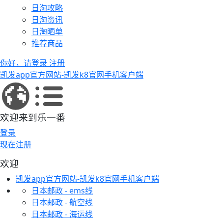
日淘攻略
日淘资讯
日淘晒单
推荐商品
你好，请登录
注册
凯发app官方网站-凯发k8官网手机客户端
欢迎来到乐一番
登录
现在注册
欢迎
凯发app官方网站-凯发k8官网手机客户端
日本邮政 - ems线
日本邮政 - 航空线
日本邮政 - 海运线