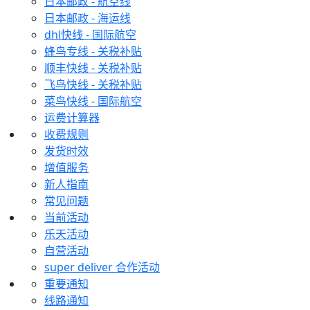
日本邮政 - 航空线
日本邮政 - 海运线
dhl快线 - 国际航空
蜂鸟专线 - 关税补贴
顺丰快线 - 关税补贴
飞鸟快线 - 关税补贴
菜鸟快线 - 国际航空
运费计算器
收费规则
发货时效
增值服务
新人指南
常见问题
当前活动
乐天活动
自营活动
super deliver 合作活动
重要通知
线路通知