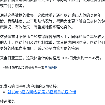
或右侧手腕等。
通过这些数据的收集，这款体重计还可以计算出人体的身体年
龄、骨骼强度、皮下脂肪情况等，帮助大家更了解自己身体的健
康情况，有的放矢，有重点地锻炼强化身体。
这款体重计不仅适合经常锻炼健身的人士，同样也适合年纪较大
的人士，帮助他们及时控制体重，尤其是内脏脂肪率，帮助他们
更好的降低血脂血压，减少心脑血管方便的疾病。
来自日亚直营，这款体重计的价格是10947日元大约rmb545元。
~
详细购买教程请参考乐一番
日淘攻略
凯发k8官网手机客户端的友情链接:
凯发app官方网站-凯发k8官网手机客户端
转运服务