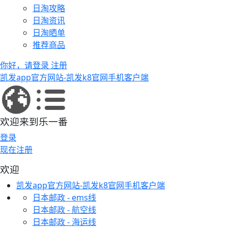
日淘攻略
日淘资讯
日淘晒单
推荐商品
你好，请登录
注册
凯发app官方网站-凯发k8官网手机客户端
欢迎来到乐一番
登录
现在注册
欢迎
凯发app官方网站-凯发k8官网手机客户端
日本邮政 - ems线
日本邮政 - 航空线
日本邮政 - 海运线