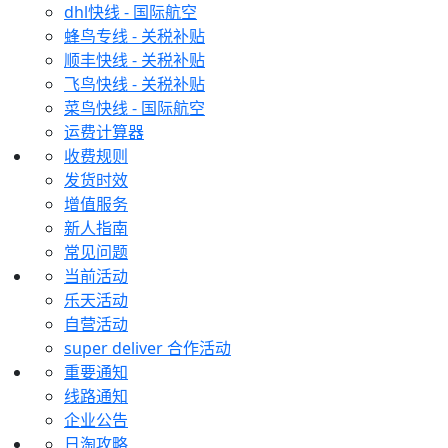
dhl快线 - 国际航空
蜂鸟专线 - 关税补贴
顺丰快线 - 关税补贴
飞鸟快线 - 关税补贴
菜鸟快线 - 国际航空
运费计算器
收费规则
发货时效
增值服务
新人指南
常见问题
当前活动
乐天活动
自营活动
super deliver 合作活动
重要通知
线路通知
企业公告
日淘攻略