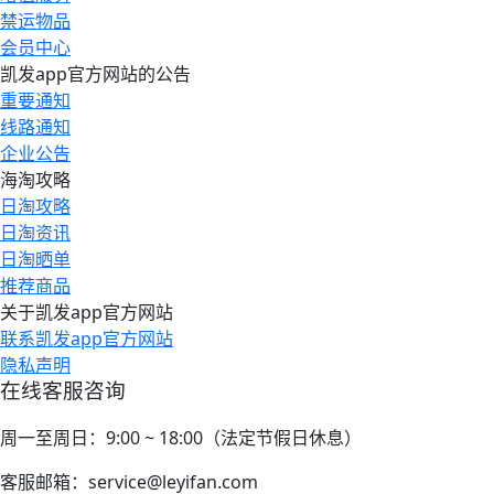
禁运物品
会员中心
凯发app官方网站的公告
重要通知
线路通知
企业公告
海淘攻略
日淘攻略
日淘资讯
日淘晒单
推荐商品
关于凯发app官方网站
联系凯发app官方网站
隐私声明
在线客服咨询
周一至周日：9:00 ~ 18:00（法定节假日休息）
客服邮箱：
service@leyifan.com