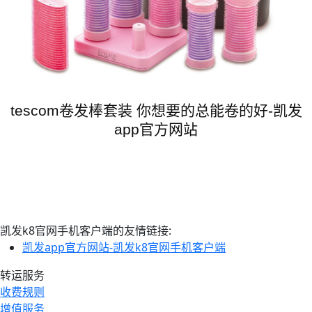
tescom卷发棒套装 你想要的总能卷的好-凯发
app官方网站
凯发k8官网手机客户端的友情链接:
凯发app官方网站-凯发k8官网手机客户端
转运服务
收费规则
增值服务