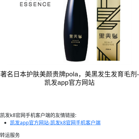
著名日本护肤美颜贵牌pola，美黑发生发育毛剂-
凯发app官方网站
凯发k8官网手机客户端的友情链接:
凯发app官方网站-凯发k8官网手机客户端
转运服务