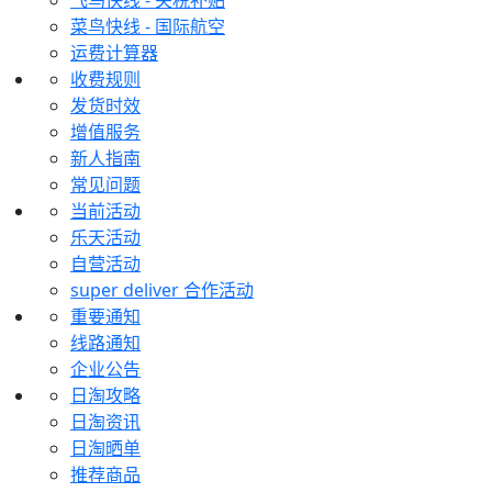
飞鸟快线 - 关税补贴
菜鸟快线 - 国际航空
运费计算器
收费规则
发货时效
增值服务
新人指南
常见问题
当前活动
乐天活动
自营活动
super deliver 合作活动
重要通知
线路通知
企业公告
日淘攻略
日淘资讯
日淘晒单
推荐商品