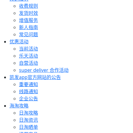
收费规则
发货时效
增值服务
新人指南
常见问题
优惠活动
当前活动
乐天活动
自营活动
super deliver 合作活动
凯发app官方网站的公告
重要通知
线路通知
企业公告
海淘攻略
日淘攻略
日淘资讯
日淘晒单