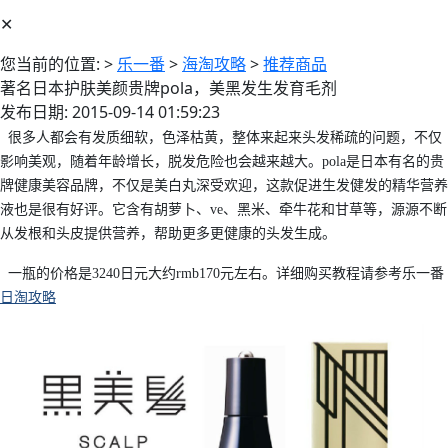
✕
您当前的位置:
>
乐一番
>
海淘攻略
>
推荐商品
著名日本护肤美颜贵牌pola，美黑发生发育毛剂
发布日期: 2015-09-14 01:59:23
很多人都会有发质细软，色泽枯黄，整体来起来头发稀疏的问题，不仅
影响美观，随着年龄增长，脱发危险也会越来越大。pola是日本有名的贵
牌健康美容品牌，不仅是美白丸深受欢迎，这款促进生发健发的精华营养
液也是很有好评。它含有胡萝卜、ve、黑米、牵牛花和甘草等，源源不断
从发根和头皮提供营养，帮助更多更健康的头发生成。
一瓶的价格是3240日元大约rmb170元左右。详细购买教程请参考乐一番
日淘攻略