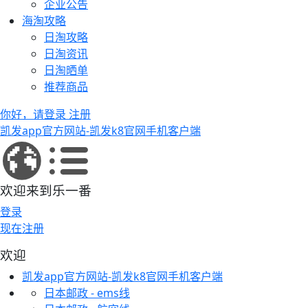
企业公告
海淘攻略
日淘攻略
日淘资讯
日淘晒单
推荐商品
你好，请登录
注册
凯发app官方网站-凯发k8官网手机客户端
欢迎来到乐一番
登录
现在注册
欢迎
凯发app官方网站-凯发k8官网手机客户端
日本邮政 - ems线