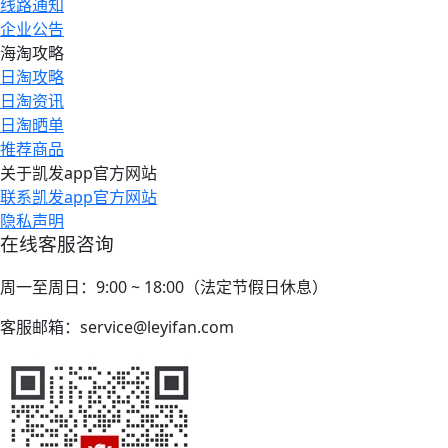
线路通知
企业公告
海淘攻略
日淘攻略
日淘资讯
日淘晒单
推荐商品
关于凯发app官方网站
联系凯发app官方网站
隐私声明
在线客服咨询
周一至周日：9:00 ~ 18:00（法定节假日休息）
客服邮箱：
service@leyifan.com