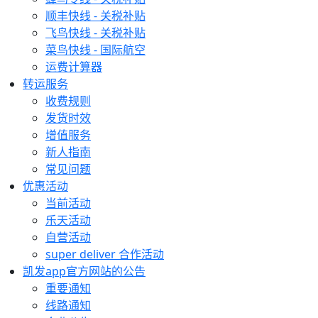
顺丰快线 - 关税补贴
飞鸟快线 - 关税补贴
菜鸟快线 - 国际航空
运费计算器
转运服务
收费规则
发货时效
增值服务
新人指南
常见问题
优惠活动
当前活动
乐天活动
自营活动
super deliver 合作活动
凯发app官方网站的公告
重要通知
线路通知