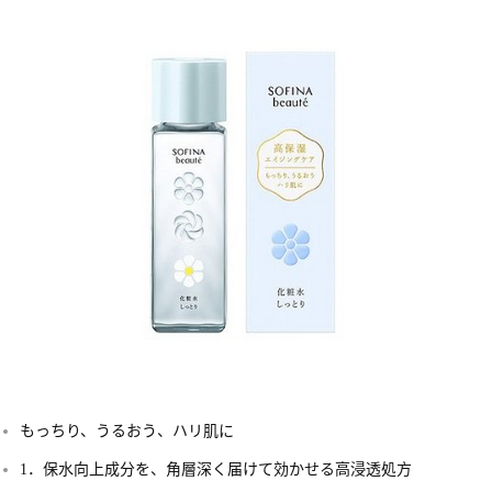
もっちり、うるおう、ハリ肌に
1．保水向上成分を、角層深く届けて効かせる高浸透処方