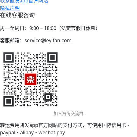
联系凯发app官方网站
隐私声明
在线客服咨询
周一至周日：9:00 ~ 18:00（法定节假日休息）
客服邮箱：
service@leyifan.com
加入海淘交流群
转运费用凯发app官方网站的支付方式，可使用国际信用卡・
paypal・alipay・wechat pay