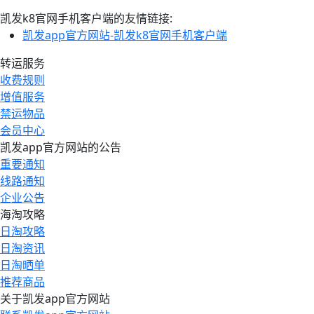
凯发k8官网手机客户端的友情链接:
凯发app官方网站-凯发k8官网手机客户端
转运服务
收费规则
增值服务
禁运物品
会员中心
凯发app官方网站的公告
重要通知
线路通知
企业公告
海淘攻略
日淘攻略
日淘资讯
日淘晒单
推荐商品
关于凯发app官方网站