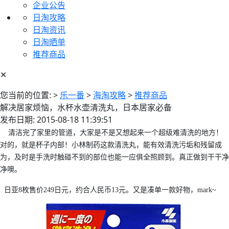
企业公告
日淘攻略
日淘资讯
日淘晒单
推荐商品
✕
您当前的位置:
>
乐一番
>
海淘攻略
>
推荐商品
解决居家烦恼，水杯水壶清洗丸，日本居家必备
发布日期: 2015-08-18 11:39:51
清洁完了家里的管道，大家是不是又想起来一个超级难清洗的地方！
对的，就是杯子内部！小林制药这款清洗丸，能有效清洗污垢和残留成
为，及时是手洗时触碰不到的部位也能一应俱全照顾到。真正做到干干净
净噢。
日亚
8
枚售价
249
日元，约合人民币
13
元。又是凑单一款好物，
mark~