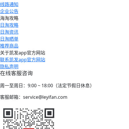
线路通知
企业公告
海淘攻略
日淘攻略
日淘资讯
日淘晒单
推荐商品
关于凯发app官方网站
联系凯发app官方网站
隐私声明
在线客服咨询
周一至周日：9:00 ~ 18:00（法定节假日休息）
客服邮箱：
service@leyifan.com