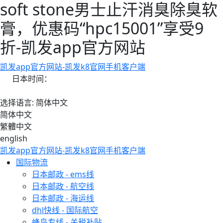
soft stone男士止汗消臭除臭软
膏，优惠码“hpc15001”享受9
折-凯发app官方网站
凯发app官方网站-凯发k8官网手机客户端
日本时间：
选择语言: 简体中文
简体中文
繁體中文
english
凯发app官方网站-凯发k8官网手机客户端
国际物流
日本邮政 - ems线
日本邮政 - 航空线
日本邮政 - 海运线
dhl快线 - 国际航空
蜂鸟专线 - 关税补贴