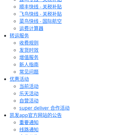
顺丰快线 - 关税补贴
飞鸟快线 - 关税补贴
菜鸟快线 - 国际航空
运费计算器
转运服务
收费规则
发货时效
增值服务
新人指南
常见问题
优惠活动
当前活动
乐天活动
自营活动
super deliver 合作活动
凯发app官方网站的公告
重要通知
线路通知