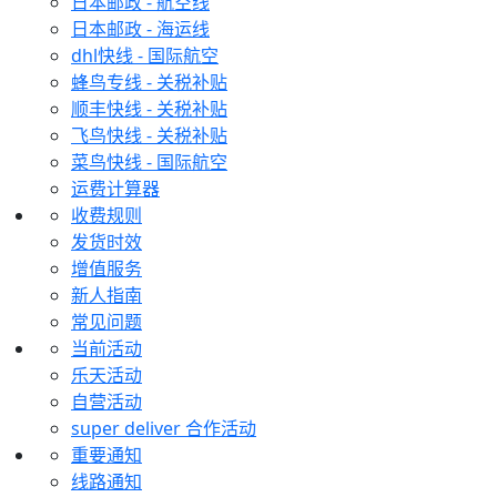
日本邮政 - 航空线
日本邮政 - 海运线
dhl快线 - 国际航空
蜂鸟专线 - 关税补贴
顺丰快线 - 关税补贴
飞鸟快线 - 关税补贴
菜鸟快线 - 国际航空
运费计算器
收费规则
发货时效
增值服务
新人指南
常见问题
当前活动
乐天活动
自营活动
super deliver 合作活动
重要通知
线路通知