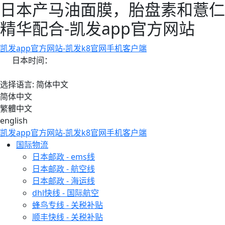
日本产马油面膜，胎盘素和薏仁
精华配合-凯发app官方网站
凯发app官方网站-凯发k8官网手机客户端
日本时间：
选择语言: 简体中文
简体中文
繁體中文
english
凯发app官方网站-凯发k8官网手机客户端
国际物流
日本邮政 - ems线
日本邮政 - 航空线
日本邮政 - 海运线
dhl快线 - 国际航空
蜂鸟专线 - 关税补贴
顺丰快线 - 关税补贴