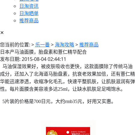
日淘资讯
日淘晒单
推荐商品
✕
您当前的位置:
>
乐一番
>
海淘攻略
>
推荐商品
日本产马油面膜，胎盘素和薏仁精华配合
发布日期: 2015-08-04 02:44:11
马油保湿效果好，被皮肤吸收也更快，这款面膜除了传统马油
成分，还加入了北海道马胎盘素，抗衰老效果加倍，还有薏仁精
华能迅速渗透，收缩净化毛孔，快速平整肌肤，让肌肤滋润有弹
性。每片面膜含美容液多达25ml，让缺水肌肤足足喝饱水。
5
片装的价格是700日元，大约rmb35元，好用又实惠。