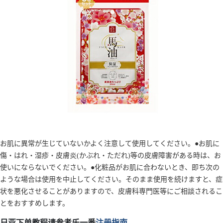
お肌に異常が生じていないかよく注意して使用してください。●お肌に
傷・はれ・湿疹・皮膚炎(かぶれ・ただれ)等の皮膚障害がある時は、お
使いにならないでください。●化粧品がお肌に合わないとき、即ち次の
ような場合は使用を中止してください。そのまま使用を続けますと、症
状を悪化させることがありますので、皮膚科専門医等にご相談されるこ
とをおすすめします。
日亚下单教程请参考乐一番
注册指南