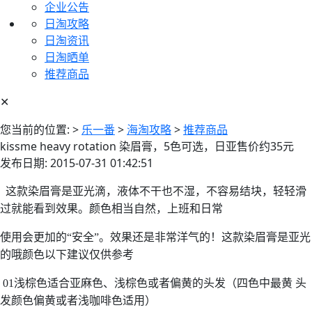
企业公告
日淘攻略
日淘资讯
日淘晒单
推荐商品
✕
您当前的位置:
>
乐一番
>
海淘攻略
>
推荐商品
kissme heavy rotation 染眉膏，5色可选，日亚售价约35元
发布日期: 2015-07-31 01:42:51
这款染眉膏是亚光滴，液体不干也不湿，不容易结块，轻轻滑
过就能看到效果。颜色相当自然，上班和日常
使用会更加的“安全”。效果还是非常洋气的！这款染眉膏是亚光
的哦颜色以下建议仅供参考
01
浅棕色适合亚麻色、浅棕色或者偏黄的头发（四色中最黄
头
发颜色偏黄或者浅咖啡色适用）