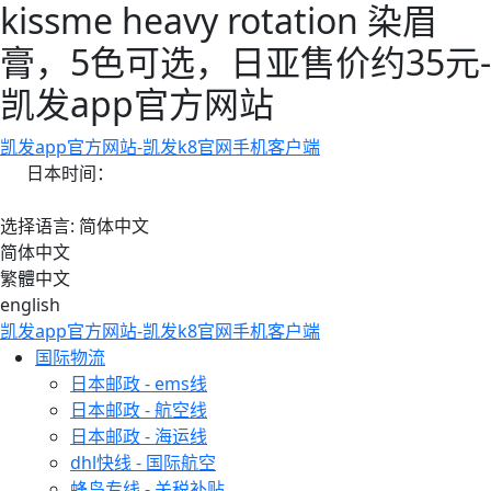
kissme heavy rotation 染眉
膏，5色可选，日亚售价约35元-
凯发app官方网站
凯发app官方网站-凯发k8官网手机客户端
日本时间：
选择语言: 简体中文
简体中文
繁體中文
english
凯发app官方网站-凯发k8官网手机客户端
国际物流
日本邮政 - ems线
日本邮政 - 航空线
日本邮政 - 海运线
dhl快线 - 国际航空
蜂鸟专线 - 关税补贴