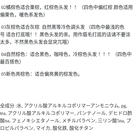
02
橘棕色适合栗棕，红棕色头发
！！（四色中偏红棕
颜色适用
偏栗色，暖色系发色）
03
灰棕色适合灰棕
自然黑等冷色调头发
（四色中最浅的色
号
适合打底哦！！黑色头发的亲。用作眉毛打底的话请不要涂
太多，不然黑色头发会显突兀哦）
04
自然棕色：适合黑色，咖啡色，冷棕色头发
！！！（四色中
最百搭色）
05
新色亮棕色：适合偏亮黄的棕发色。
全成分 :水, アクリル酸アルキルコポリマーアンモニウム, pg,
tea, アクリル酸アルキルコポリマー, パンテノール, デヒドロ酢
酸na, フェノキシエタノール, メチルパラベン, 三リン酸5na, プ
ロピルパラベン, マイカ, 酸化鉄, 酸化チタン