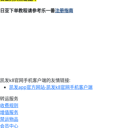
日亚下单教程请参考乐一番
注册指南
凯发k8官网手机客户端的友情链接:
凯发app官方网站-凯发k8官网手机客户端
转运服务
收费规则
增值服务
禁运物品
会员中心