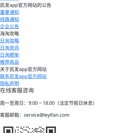
凯发app官方网站的公告
重要通知
线路通知
企业公告
海淘攻略
日淘攻略
日淘资讯
日淘晒单
推荐商品
关于凯发app官方网站
联系凯发app官方网站
隐私声明
在线客服咨询
周一至周日：9:00 ~ 18:00（法定节假日休息）
客服邮箱：
service@leyifan.com