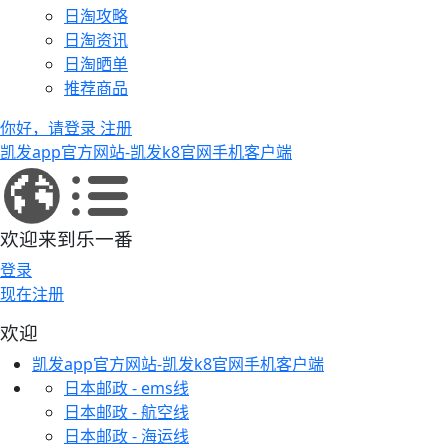
日淘攻略
日淘资讯
日淘晒单
推荐商品
你好，请登录
注册
凯发app官方网站-凯发k8官网手机客户端
欢迎来到乐一番
登录
现在注册
欢迎
凯发app官方网站-凯发k8官网手机客户端
日本邮政 - ems线
日本邮政 - 航空线
日本邮政 - 海运线