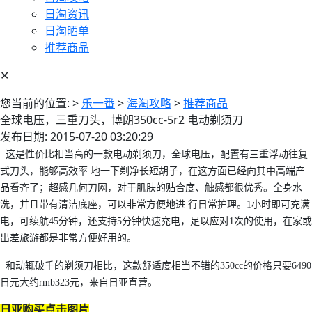
日淘资讯
日淘晒单
推荐商品
✕
您当前的位置:
>
乐一番
>
海淘攻略
>
推荐商品
全球电压，三重刀头，博朗350cc-5r2 电动剃须刀
发布日期: 2015-07-20 03:20:29
这是性价比相当高的一款电动剃须刀，全球电压，配置有三重浮动往复
式刀头，能够高效率 地一下剃净长短胡子，在这方面已经向其中高端产
品看齐了；超感几何刀网，对于肌肤的贴合度、触感都很优秀。全身水
洗，并且带有清洁底座，可以非常方便地进 行日常护理。1小时即可充满
电，可续航45分钟，还支持5分钟快速充电，足以应对1次的使用，在家或
出差旅游都是非常方便好用的。
和动辄破千的剃须刀相比，这款舒适度相当不错的350cc的价格只要6490
日元大约rmb323元，来自日亚直营。
日亚购买点击图片