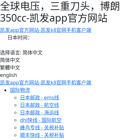
全球电压，三重刀头，博朗
350cc-凯发app官方网站
凯发app官方网站-凯发k8官网手机客户端
日本时间：
选择语言: 简体中文
简体中文
繁體中文
english
凯发app官方网站-凯发k8官网手机客户端
国际物流
日本邮政 - ems线
日本邮政 - 航空线
日本邮政 - 海运线
dhl快线 - 国际航空
蜂鸟专线 - 关税补贴
顺丰快线 - 关税补贴