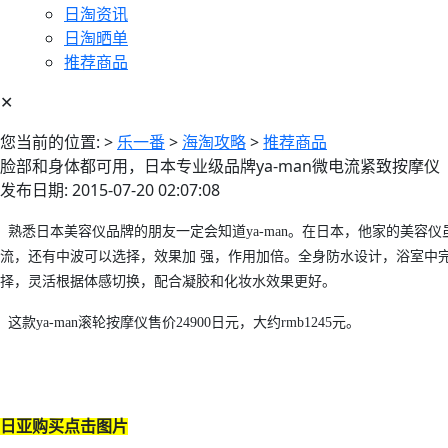
日淘资讯
日淘晒单
推荐商品
✕
您当前的位置:
>
乐一番
>
海淘攻略
>
推荐商品
脸部和身体都可用，日本专业级品牌ya-man微电流紧致按摩仪
发布日期: 2015-07-20 02:07:08
熟悉日本美容仪品牌的朋友一定会知道ya-man。在日本，他家的美
流，还有中波可以选择，效果加 强，作用加倍。全身防水设计，浴室中
择，灵活根据体感切换，配合凝胶和化妆水效果更好。
这款ya-man滚轮按摩仪售价24900日元，大约rmb1245元。
日亚购买点击图片