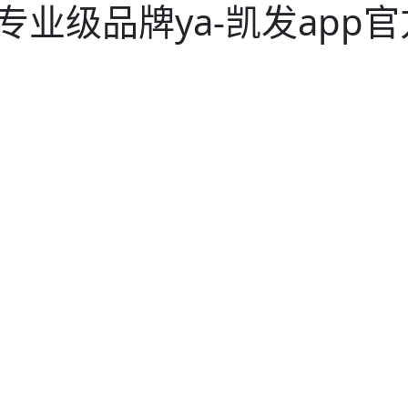
业级品牌ya-凯发app