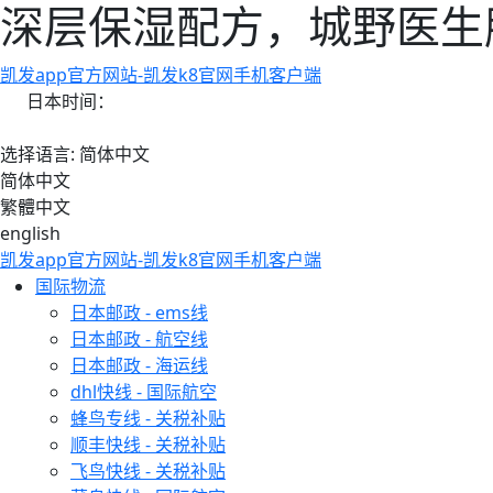
深层保湿配方，城野医生
凯发app官方网站-凯发k8官网手机客户端
日本时间：
选择语言: 简体中文
简体中文
繁體中文
english
凯发app官方网站-凯发k8官网手机客户端
国际物流
日本邮政 - ems线
日本邮政 - 航空线
日本邮政 - 海运线
dhl快线 - 国际航空
蜂鸟专线 - 关税补贴
顺丰快线 - 关税补贴
飞鸟快线 - 关税补贴