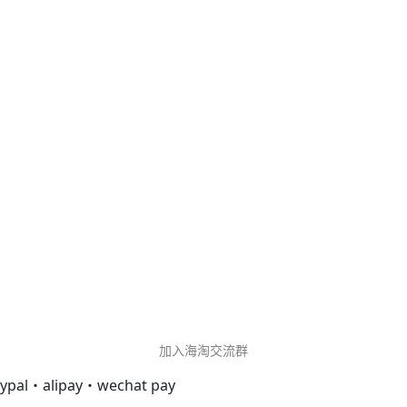
加入海淘交流群
lipay・wechat pay