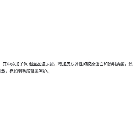
哦！其中添加了保 湿圣品波尿酸，增加皮肤弹性的胶原蛋白和透明质酸，
刺激，宛如羽毛般轻柔呵护。