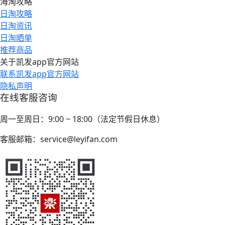
海淘攻略
日淘攻略
日淘资讯
日淘晒单
推荐商品
关于凯发app官方网站
联系凯发app官方网站
隐私声明
在线客服咨询
周一至周日：9:00 ~ 18:00（法定节假日休息）
客服邮箱：
service@leyifan.com