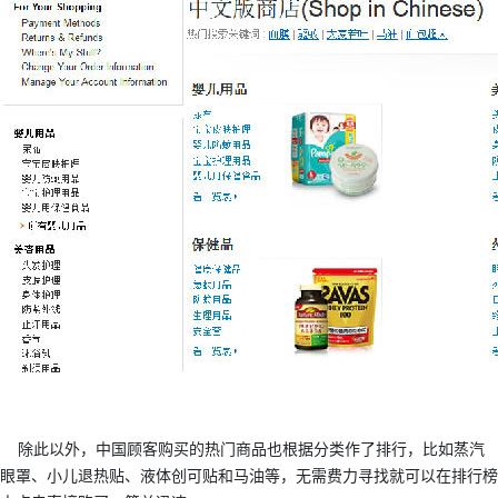
除此以外，中国顾客购买的热门商品也根据分类作了排行，比如蒸汽
眼罩、小儿退热贴、液体创可贴和马油等，无需费力寻找就可以在排行榜