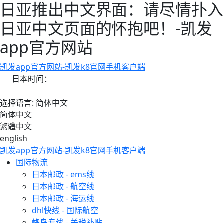
日亚推出中文界面：请尽情扑入
日亚中文页面的怀抱吧！-凯发
app官方网站
凯发app官方网站-凯发k8官网手机客户端
日本时间：
选择语言: 简体中文
简体中文
繁體中文
english
凯发app官方网站-凯发k8官网手机客户端
国际物流
日本邮政 - ems线
日本邮政 - 航空线
日本邮政 - 海运线
dhl快线 - 国际航空
蜂鸟专线 - 关税补贴