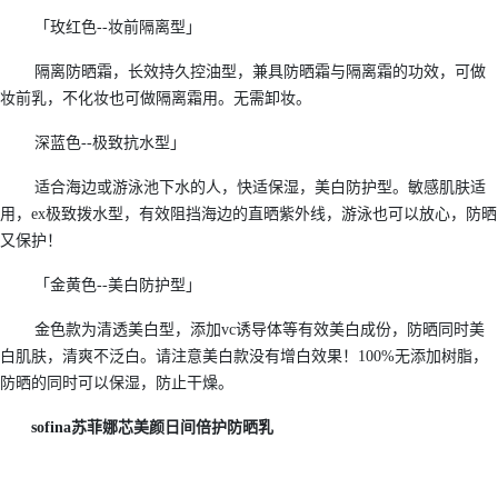
「玫红色--妆前隔离型」
隔离防晒霜，长效持久控油型，兼具防晒霜与隔离霜的功效，可做
妆前乳，不化妆也可做隔离霜用。无需卸妆。
深蓝色--极致抗水型」
适合海边或游泳池下水的人，快适保湿，美白防护型。敏感肌肤适
用，ex极致拨水型，有效阻挡海边的直晒紫外线，游泳也可以放心，防晒
又保护！
「金黄色--美白防护型」
金色款为清透美白型，添加vc诱导体等有效美白成份，防晒同时美
白肌肤，清爽不泛白。请注意美白款没有增白效果！100%无添加树脂，
防晒的同时可以保湿，防止干燥。
sofina苏菲娜芯美颜日间倍护防晒乳