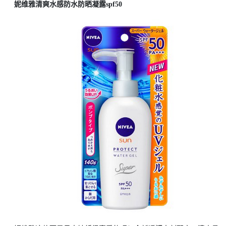
妮维雅清爽水感防水防晒凝露spf50