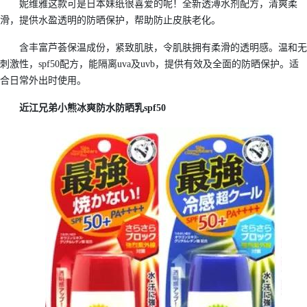
妮维雅这款可是日本妹纸很喜爱的呢！全新透溥水剂配方，清爽柔
滑，提供水盈透明的防晒保护，帮助防止皮肤老化。
含丰富芦荟保温成份，紧致肌肤，令肌肤拥有柔滑的透明感。温和无
刺激性，spf50配方，能隔离uva及uvb，提供有效及全面的防晒保护。适
合日常外出时使用。
近江兄弟小熊冰爽防水防晒乳spf50