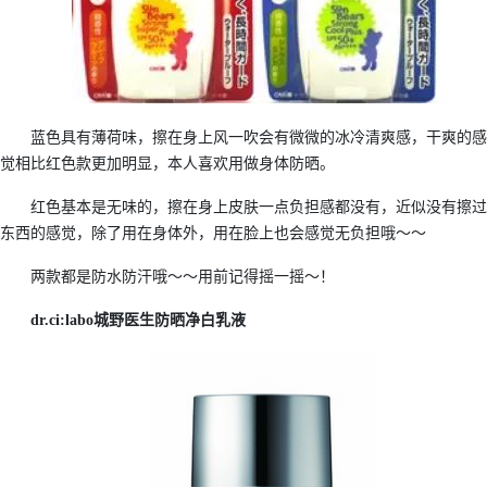
蓝色具有薄荷味，擦在身上风一吹会有微微的冰冷清爽感，干爽的感
觉相比红色款更加明显，本人喜欢用做身体防晒。
红色基本是无味的，擦在身上皮肤一点负担感都没有，近似没有擦过
东西的感觉，除了用在身体外，用在脸上也会感觉无负担哦～～
两款都是防水防汗哦～～用前记得摇一摇～！
dr.ci:labo城野医生防晒净白乳液