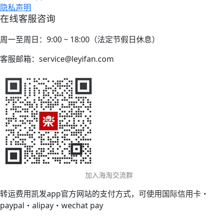
隐私声明
在线客服咨询
周一至周日：9:00 ~ 18:00（法定节假日休息）
客服邮箱：
service@leyifan.com
加入海淘交流群
转运费用凯发app官方网站的支付方式，可使用国际信用卡・
paypal・alipay・wechat pay