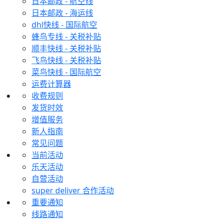
日本邮政 - 航空线
日本邮政 - 海运线
dhl快线 - 国际航空
蜂鸟专线 - 关税补贴
顺丰快线 - 关税补贴
飞鸟快线 - 关税补贴
菜鸟快线 - 国际航空
运费计算器
收费规则
发货时效
增值服务
新人指南
常见问题
当前活动
乐天活动
自营活动
super deliver 合作活动
重要通知
线路通知