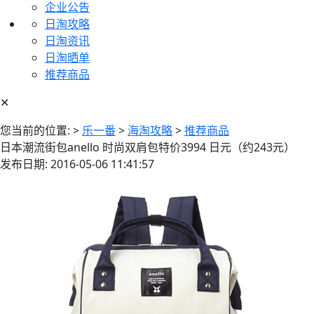
企业公告
日淘攻略
日淘资讯
日淘晒单
推荐商品
✕
您当前的位置:
>
乐一番
>
海淘攻略
>
推荐商品
日本潮流街包anello 时尚双肩包特价3994 日元（约243元）
发布日期: 2016-05-06 11:41:57