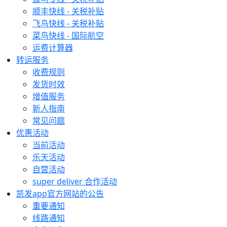
顺丰快线 - 关税补贴
飞鸟快线 - 关税补贴
菜鸟快线 - 国际航空
运费计算器
转运服务
收费规则
发货时效
增值服务
新人指南
常见问题
优惠活动
当前活动
乐天活动
自营活动
super deliver 合作活动
凯发app官方网站的公告
重要通知
线路通知