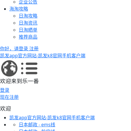
企业公告
海淘攻略
日淘攻略
日淘资讯
日淘晒单
推荐商品
你好，请登录
注册
凯发app官方网站-凯发k8官网手机客户端
欢迎来到乐一番
登录
现在注册
欢迎
凯发app官方网站-凯发k8官网手机客户端
日本邮政 - ems线