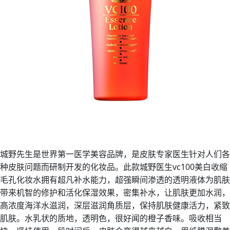
城野先生是世界第一医学美容品牌，是皮肤专家医生针对人们各
vc100
种皮肤问题而研制开发的化妆品。此款城野医生
美白收缩
毛孔化妆水拥有超凡补水能力，超强瞬间渗透的透明液体为肌肤
带来机智的修护和活化保湿效果，密集补水，让肌肤更加水润，
高浓度海洋水滋润，深层滋润角质层，保持肌肤健康活力，紧致
肌肤。水乳状的质地，透明色，很好闻的橙子香味。吸收相当