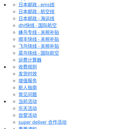
日本邮政 - ems线
日本邮政 - 航空线
日本邮政 - 海运线
dhl快线 - 国际航空
蜂鸟专线 - 关税补贴
顺丰快线 - 关税补贴
飞鸟快线 - 关税补贴
菜鸟快线 - 国际航空
运费计算器
收费规则
发货时效
增值服务
新人指南
常见问题
当前活动
乐天活动
自营活动
super deliver 合作活动