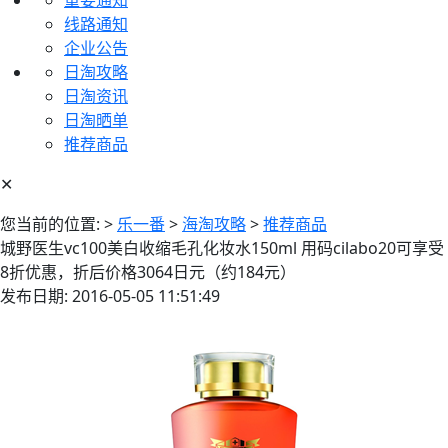
重要通知
线路通知
企业公告
日淘攻略
日淘资讯
日淘晒单
推荐商品
✕
您当前的位置:
>
乐一番
>
海淘攻略
>
推荐商品
城野医生vc100美白收缩毛孔化妆水150ml 用码cilabo20可享受
8折优惠，折后价格3064日元（约184元）
发布日期: 2016-05-05 11:51:49