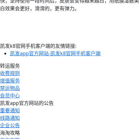
快，坚持使用一段时间后，皮肤会变得越来越白，用纸膜湿敷美
白效果会更好，滑滑的，更有弹力。
凯发k8官网手机客户端的友情链接:
凯发app官方网站-凯发k8官网手机客户端
转运服务
收费规则
增值服务
禁运物品
会员中心
凯发app官方网站的公告
重要通知
线路通知
企业公告
海淘攻略