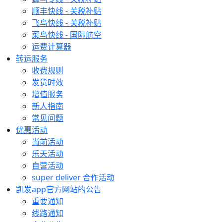
顺丰快线 - 关税补贴
飞鸟快线 - 关税补贴
菜鸟快线 - 国际航空
运费计算器
转运服务
收费规则
发货时效
增值服务
新人指南
常见问题
优惠活动
当前活动
乐天活动
自营活动
super deliver 合作活动
凯发app官方网站的公告
重要通知
线路通知