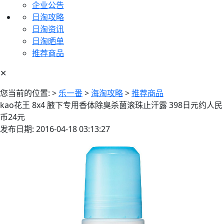
企业公告
日淘攻略
日淘资讯
日淘晒单
推荐商品
✕
您当前的位置:
>
乐一番
>
海淘攻略
>
推荐商品
kao花王 8x4 腋下专用香体除臭杀菌滚珠止汗露 398日元约人民
币24元
发布日期: 2016-04-18 03:13:27