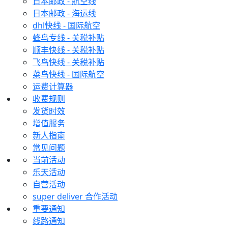
日本邮政 - 航空线
日本邮政 - 海运线
dhl快线 - 国际航空
蜂鸟专线 - 关税补贴
顺丰快线 - 关税补贴
飞鸟快线 - 关税补贴
菜鸟快线 - 国际航空
运费计算器
收费规则
发货时效
增值服务
新人指南
常见问题
当前活动
乐天活动
自营活动
super deliver 合作活动
重要通知
线路通知