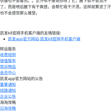
衣服也不会留色。。止汗喷不是说你喷了它，腋下就不会流汗
了，而是喷后腋下有干爽感，会帮忙吸干汗渍。这样就算流了汗
也不会感觉那么难受。
凯发k8官网手机客户端的友情链接:
凯发app官方网站-凯发k8官网手机客户端
转运服务
收费规则
增值服务
禁运物品
会员中心
凯发app官方网站的公告
重要通知
线路通知
企业公告
海淘攻略
日淘攻略