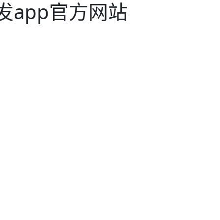
发app官方网站