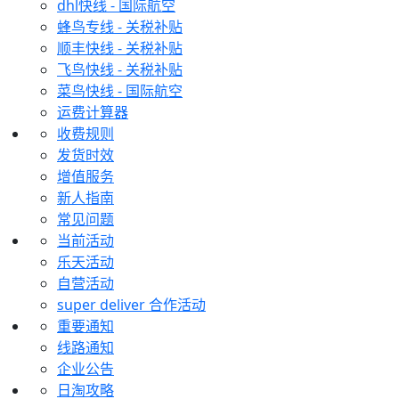
dhl快线 - 国际航空
蜂鸟专线 - 关税补贴
顺丰快线 - 关税补贴
飞鸟快线 - 关税补贴
菜鸟快线 - 国际航空
运费计算器
收费规则
发货时效
增值服务
新人指南
常见问题
当前活动
乐天活动
自营活动
super deliver 合作活动
重要通知
线路通知
企业公告
日淘攻略