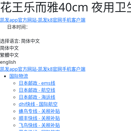
花王乐而雅40cm 夜用卫
凯发app官方网站-凯发k8官网手机客户端
日本时间：
选择语言: 简体中文
简体中文
繁體中文
english
凯发app官方网站-凯发k8官网手机客户端
国际物流
日本邮政 - ems线
日本邮政 - 航空线
日本邮政 - 海运线
dhl快线 - 国际航空
蜂鸟专线 - 关税补贴
顺丰快线 - 关税补贴
飞鸟快线 - 关税补贴