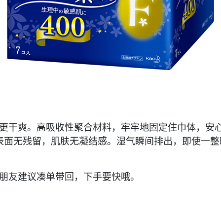
更干爽。高吸收性聚合材料，牢牢地固定住巾体，安
表面无残留，肌肤无凝结感。湿气瞬间排出，即使一整
朋友建议凑单带回，下手要快哦。