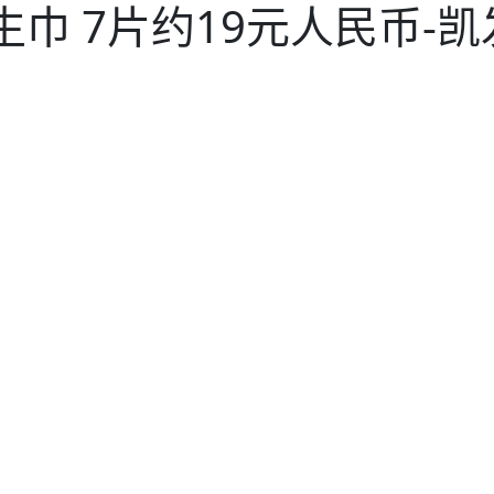
生巾 7片约19元人民币-凯