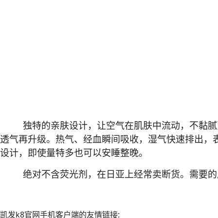
独特的亲肤设计，让空气在肌肤中流动，不黏腻
透气再升级。热气、经血瞬间吸收，湿气快速排出，
设计，即使量特多也可以安睡整晚。
绝对不含荧光剂，在日亚上经常卖断货。需要的
凯发k8官网手机客户端的友情链接: