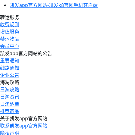
凯发app官方网站-凯发k8官网手机客户端
转运服务
收费规则
增值服务
禁运物品
会员中心
凯发app官方网站的公告
重要通知
线路通知
企业公告
海淘攻略
日淘攻略
日淘资讯
日淘晒单
推荐商品
关于凯发app官方网站
联系凯发app官方网站
隐私声明