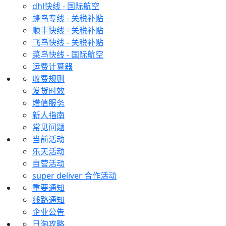
dhl快线 - 国际航空
蜂鸟专线 - 关税补贴
顺丰快线 - 关税补贴
飞鸟快线 - 关税补贴
菜鸟快线 - 国际航空
运费计算器
收费规则
发货时效
增值服务
新人指南
常见问题
当前活动
乐天活动
自营活动
super deliver 合作活动
重要通知
线路通知
企业公告
日淘攻略