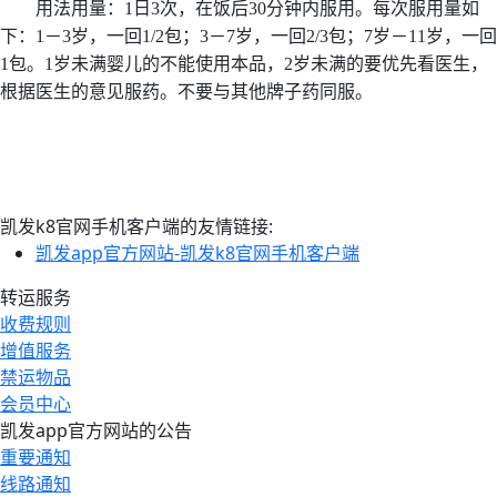
用法用量：1日3次，在饭后30分钟内服用。每次服用量如
下：1－3岁，一回1/2包；3－7岁，一回2/3包；7岁－11岁，一回
1包。1岁未满婴儿的不能使用本品，2岁未满的要优先看医生，
根据医生的意见服药。不要与其他牌子药同服。
凯发k8官网手机客户端的友情链接:
凯发app官方网站-凯发k8官网手机客户端
转运服务
收费规则
增值服务
禁运物品
会员中心
凯发app官方网站的公告
重要通知
线路通知