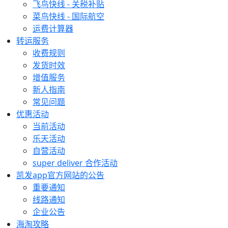
飞鸟快线 - 关税补贴
菜鸟快线 - 国际航空
运费计算器
转运服务
收费规则
发货时效
增值服务
新人指南
常见问题
优惠活动
当前活动
乐天活动
自营活动
super deliver 合作活动
凯发app官方网站的公告
重要通知
线路通知
企业公告
海淘攻略