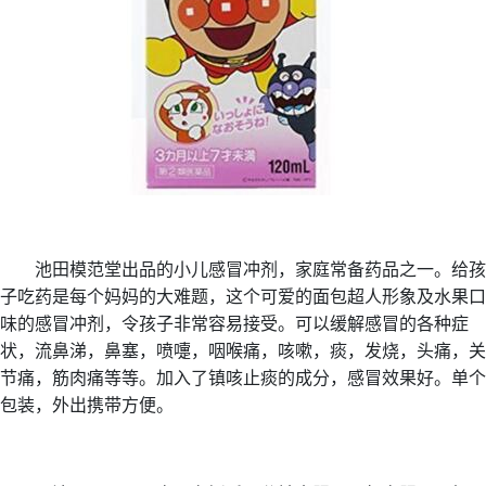
池田模范堂出品的小儿感冒冲剂，家庭常备药品之一。给孩
子吃药是每个妈妈的大难题，这个可爱的面包超人形象及水果口
味的感冒冲剂，令孩子非常容易接受。可以缓解感冒的各种症
状，流鼻涕，鼻塞，喷嚏，咽喉痛，咳嗽，痰，发烧，头痛，关
节痛，筋肉痛等等。加入了镇咳止痰的成分，感冒效果好。单个
包装，外出携带方便。