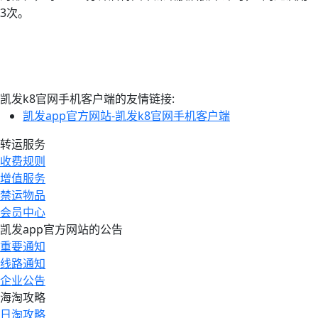
3
次。
凯发k8官网手机客户端的友情链接:
凯发app官方网站-凯发k8官网手机客户端
转运服务
收费规则
增值服务
禁运物品
会员中心
凯发app官方网站的公告
重要通知
线路通知
企业公告
海淘攻略
日淘攻略