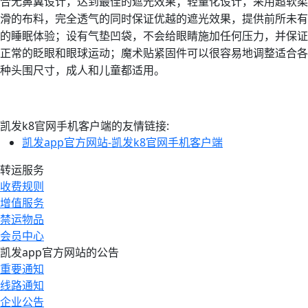
合无鼻翼设计，达到最佳的遮光效果；轻量化设计，采用超软柔
滑的布料，完全透气的同时保证优越的遮光效果，提供前所未有
的睡眠体验；设有气垫凹袋，不会给眼睛施加任何压力，并保证
正常的眨眼和眼球运动；魔术贴紧固件可以很容易地调整适合各
种头围尺寸，成人和儿童都适用。
凯发k8官网手机客户端的友情链接:
凯发app官方网站-凯发k8官网手机客户端
转运服务
收费规则
增值服务
禁运物品
会员中心
凯发app官方网站的公告
重要通知
线路通知
企业公告