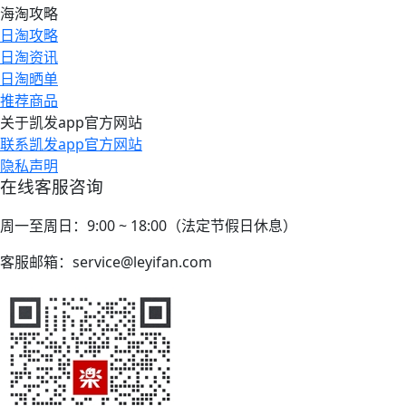
海淘攻略
日淘攻略
日淘资讯
日淘晒单
推荐商品
关于凯发app官方网站
联系凯发app官方网站
隐私声明
在线客服咨询
周一至周日：9:00 ~ 18:00（法定节假日休息）
客服邮箱：
service@leyifan.com