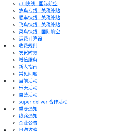
dhl快线 - 国际航空
蜂鸟专线 - 关税补贴
顺丰快线 - 关税补贴
飞鸟快线 - 关税补贴
菜鸟快线 - 国际航空
运费计算器
收费规则
发货时效
增值服务
新人指南
常见问题
当前活动
乐天活动
自营活动
super deliver 合作活动
重要通知
线路通知
企业公告
日淘攻略