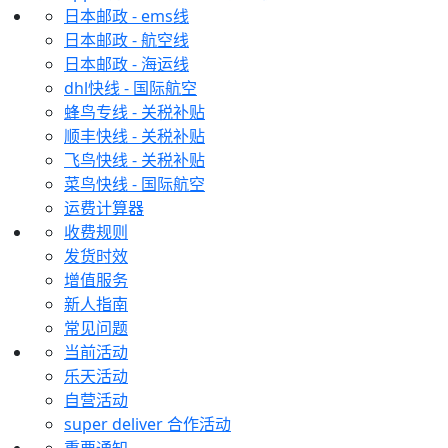
日本邮政 - ems线
日本邮政 - 航空线
日本邮政 - 海运线
dhl快线 - 国际航空
蜂鸟专线 - 关税补贴
顺丰快线 - 关税补贴
飞鸟快线 - 关税补贴
菜鸟快线 - 国际航空
运费计算器
收费规则
发货时效
增值服务
新人指南
常见问题
当前活动
乐天活动
自营活动
super deliver 合作活动