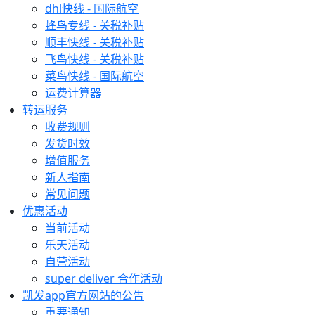
dhl快线 - 国际航空
蜂鸟专线 - 关税补贴
顺丰快线 - 关税补贴
飞鸟快线 - 关税补贴
菜鸟快线 - 国际航空
运费计算器
转运服务
收费规则
发货时效
增值服务
新人指南
常见问题
优惠活动
当前活动
乐天活动
自营活动
super deliver 合作活动
凯发app官方网站的公告
重要通知