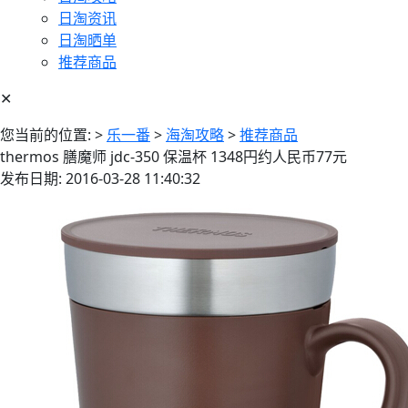
日淘资讯
日淘晒单
推荐商品
✕
您当前的位置:
>
乐一番
>
海淘攻略
>
推荐商品
thermos 膳魔师 jdc-350 保温杯 1348円约人民币77元
发布日期: 2016-03-28 11:40:32