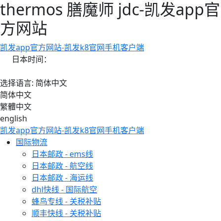
thermos 膳魔师 jdc-凯发app官
方网站
凯发app官方网站-凯发k8官网手机客户端
日本时间：
选择语言: 简体中文
简体中文
繁體中文
english
凯发app官方网站-凯发k8官网手机客户端
国际物流
日本邮政 - ems线
日本邮政 - 航空线
日本邮政 - 海运线
dhl快线 - 国际航空
蜂鸟专线 - 关税补贴
顺丰快线 - 关税补贴