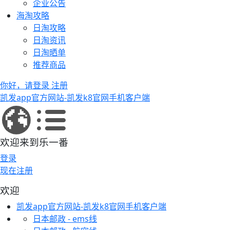
企业公告
海淘攻略
日淘攻略
日淘资讯
日淘晒单
推荐商品
你好，请登录
注册
凯发app官方网站-凯发k8官网手机客户端
欢迎来到乐一番
登录
现在注册
欢迎
凯发app官方网站-凯发k8官网手机客户端
日本邮政 - ems线