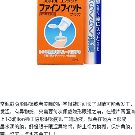
常佩戴隐形眼镜或者美瞳的同学佩戴时间长了眼睛可能会发干，
发涩，有异物感，只需要每次佩戴隐形眼镜之前，在镜片两面滴
1-3
lion
上
滴
狮王隐形眼镜防眼干辅助液，就会在镜片上形成一
层水润的膜，舒缓眼干眼涩异物感，防止视力模糊，保护角膜，
带一整天一点也不会干！！