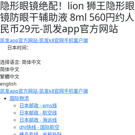
隐形眼镜绝配！lion 狮王隐形眼
镜防眼干辅助液 8ml 560円约人
民币29元-凯发app官方网站
凯发app官方网站-凯发k8官网手机客户端
日本时间：
选择语言: 简体中文
简体中文
繁體中文
english
凯发app官方网站-凯发k8官网手机客户端
国际物流
日本邮政 - ems线
日本邮政 - 航空线
日本邮政 - 海运线
dhl快线 - 国际航空
蜂鸟专线 - 关税补贴