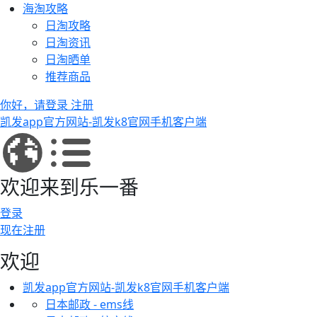
海淘攻略
日淘攻略
日淘资讯
日淘晒单
推荐商品
你好，请登录
注册
凯发app官方网站-凯发k8官网手机客户端
欢迎来到乐一番
登录
现在注册
欢迎
凯发app官方网站-凯发k8官网手机客户端
日本邮政 - ems线