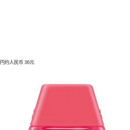
1円约人民币 36元