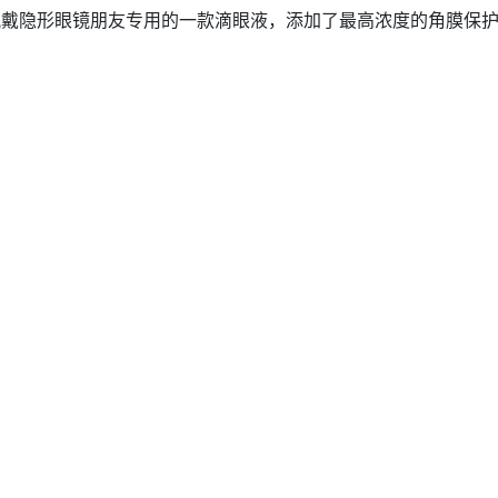
佩戴隐形眼镜朋友专用的一款滴眼液，添加了最高浓度的角膜保