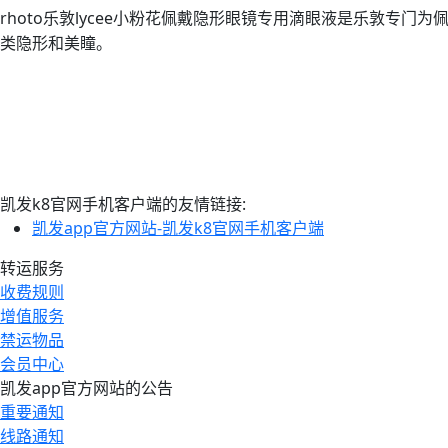
rhoto
lycee
乐敦
小粉花佩戴隐形眼镜专用滴眼液是乐敦专门为
类隐形和美瞳。
凯发k8官网手机客户端的友情链接:
凯发app官方网站-凯发k8官网手机客户端
转运服务
收费规则
增值服务
禁运物品
会员中心
凯发app官方网站的公告
重要通知
线路通知