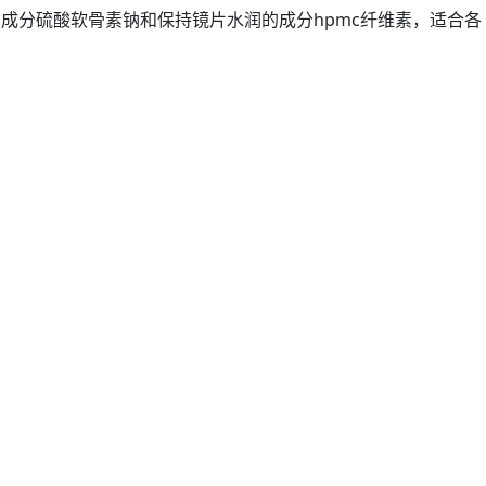
hpmc
护成分硫酸软骨素钠和保持镜片水润的成分
纤维素，适合各