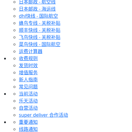
日本邮政 - 航空线
日本邮政 - 海运线
dhl快线 - 国际航空
蜂鸟专线 - 关税补贴
顺丰快线 - 关税补贴
飞鸟快线 - 关税补贴
菜鸟快线 - 国际航空
运费计算器
收费规则
发货时效
增值服务
新人指南
常见问题
当前活动
乐天活动
自营活动
super deliver 合作活动
重要通知
线路通知