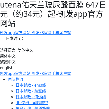
utena佑天兰玻尿酸面膜 647日
元（约34元）起-凯发app官方
网站
凯发app官方网站-凯发k8官网手机客户端
日本时间：
选择语言: 简体中文
简体中文
繁體中文
english
凯发app官方网站-凯发k8官网手机客户端
国际物流
日本邮政 - ems线
日本邮政 - 航空线
日本邮政 - 海运线
dhl快线 - 国际航空
蜂鸟专线 - 关税补贴