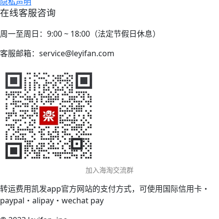
隐私声明
在线客服咨询
周一至周日：9:00 ~ 18:00（法定节假日休息）
客服邮箱：
service@leyifan.com
加入海淘交流群
转运费用凯发app官方网站的支付方式，可使用国际信用卡・
paypal・alipay・wechat pay