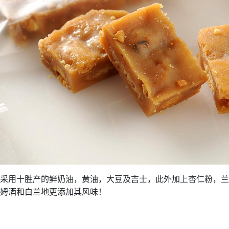
采用十胜产的鲜奶油，黄油，大豆及吉士，此外加上杏仁粉，兰
姆酒和白兰地更添加其风味！