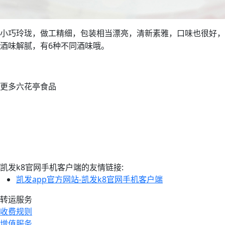
小巧玲珑，做工精细，包装相当漂亮，清新素雅，口味也很好，
6
酒味解腻，有
种不同酒味哦。
更多六花亭食品
凯发k8官网手机客户端的友情链接:
凯发app官方网站-凯发k8官网手机客户端
转运服务
收费规则
增值服务