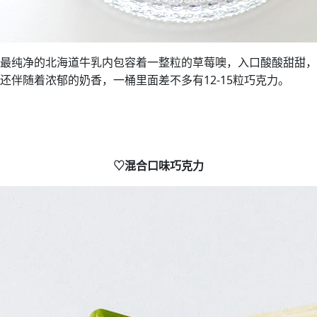
最纯净的北海道牛乳内包容着一整粒的草莓噢，入口酸酸甜甜，
12-15
还伴随着浓郁的奶香，一桶里面差不多有
粒巧克力。
♡
混合口味巧克力