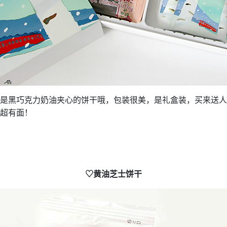
是黑巧克力奶油夹心的饼干哦，包装很美，是礼盒装，买来送人
超有面！
♡
黄油芝士饼干