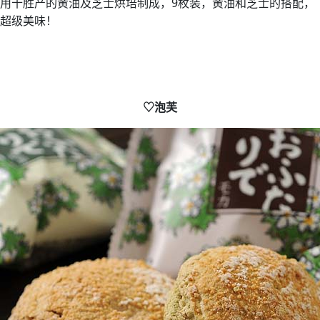
9
用十胜产的黄油及芝士烘培制成，
枚装，黄油和芝士的搭配，
超级美味！
♡
泡芙