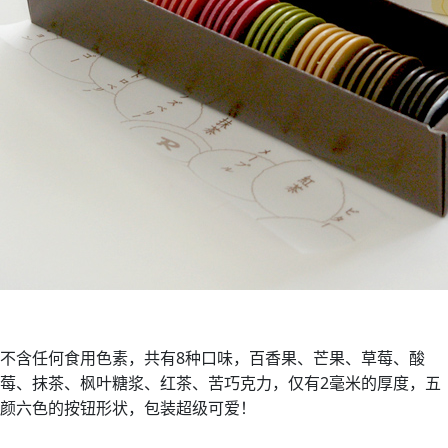
8
不含任何食用色素，共有
种口味，百香果、芒果、草莓、酸
2
莓、抹茶、枫叶糖浆、红茶、苦巧克力，仅有
毫米的厚度，五
颜六色的按钮形状，包装超级可爱！