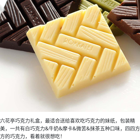
六花亭巧克力礼盒，最适合送给喜欢吃巧克力的妹纸，包装精
&
&
&
&
美，一共有白巧克力
牛奶
摩卡
微苦
抹茶五种口味，四四方
方的巧克力，看着就很想吃！