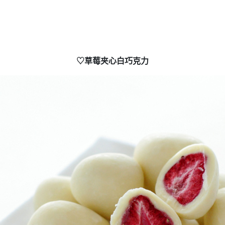
♡
草莓夹心白巧克力