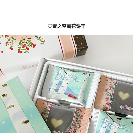
♡
雪之空雪花饼干