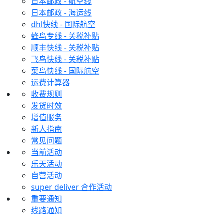
日本邮政 - 航空线
日本邮政 - 海运线
dhl快线 - 国际航空
蜂鸟专线 - 关税补贴
顺丰快线 - 关税补贴
飞鸟快线 - 关税补贴
菜鸟快线 - 国际航空
运费计算器
收费规则
发货时效
增值服务
新人指南
常见问题
当前活动
乐天活动
自营活动
super deliver 合作活动
重要通知
线路通知