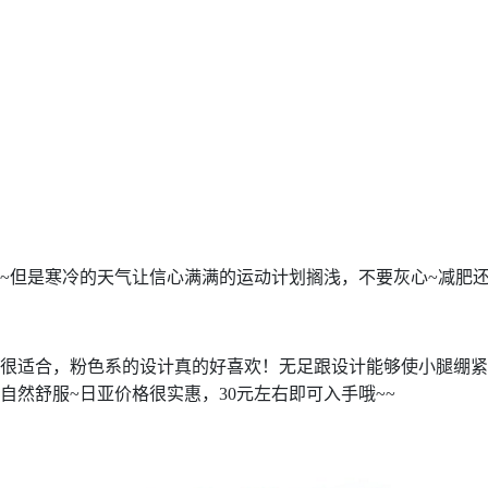
~但是寒冷的天气让信心满满的运动计划搁浅，不要灰心~减肥还
很适合，粉色系的设计真的好喜欢！无足跟设计能够使小腿绷紧
然舒服~日亚价格很实惠，30元左右即可入手哦~~