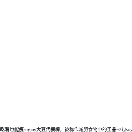
吃着也能瘦soyjoy大豆代餐棒
，被称作减肥食物中的圣品~2包s