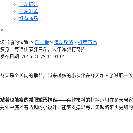
日淘资讯
日淘晒单
推荐商品
✕
您当前的位置:
>
乐一番
>
海淘攻略
>
推荐商品
瘦身｜每逢佳节胖三斤，过年减肥有奇招
发布日期: 2016-01-29 11:31:01
冬天是个长肉的季节，越来越多的小伙伴在冬天加入了减肥一族
站着也能瘦的减肥塑形拖鞋——
柔软布料的材料运用在冬天居家
另外中底还有凸起的小设计，能够支撑足弓，走起路来也更加的自