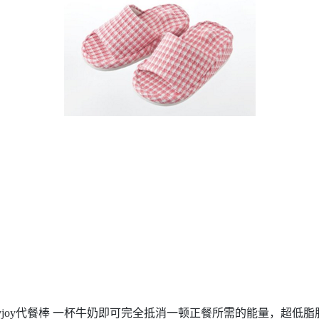
oyjoy代餐棒 一杯牛奶即可完全抵消一顿正餐所需的能量，超低