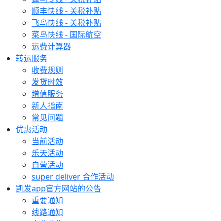
顺丰快线 - 关税补贴
飞鸟快线 - 关税补贴
菜鸟快线 - 国际航空
运费计算器
转运服务
收费规则
发货时效
增值服务
新人指南
常见问题
优惠活动
当前活动
乐天活动
自营活动
super deliver 合作活动
凯发app官方网站的公告
重要通知
线路通知