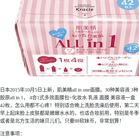
日本2015年10月5日上新，肌美精all in one面膜。30种美容液 3种
胶原all in 1， 4合1式多效面膜包=化妆水 乳液 面膜 美容液一盒
42枚，怎么用都不心疼！特别适合晚上洗脸洗澡后使用，第二天
早上起床脸上皮肤都是嫩嫩水水的，也适合妆前用，特别是冬季
或者是北方生活的婊贝儿们。只要88软妹币，非常划算！
注意事项：