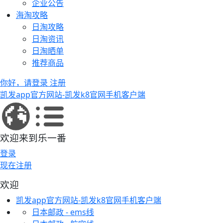
企业公告
海淘攻略
日淘攻略
日淘资讯
日淘晒单
推荐商品
你好，请登录
注册
凯发app官方网站-凯发k8官网手机客户端
欢迎来到乐一番
登录
现在注册
欢迎
凯发app官方网站-凯发k8官网手机客户端
日本邮政 - ems线