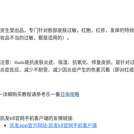
资生堂出品，专门针对脸部皮肤过敏，红胞，红疹，发痒的特效
妆品不当的过敏，都是适用的）。
注意：ihada是抗皮肤炎症、保湿、抗氧化、修复皮损，是针
炎症反应、减少不耐受、减少因炎症产生的色素沉着（即对红痘
~详细购买教程请参考乐一番
日淘攻略
凯发k8官网手机客户端的友情链接:
凯发app官方网站-凯发k8官网手机客户端