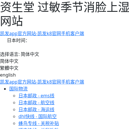
资生堂 过敏季节消脸上湿疹
网站
凯发app官方网站-凯发k8官网手机客户端
日本时间：
选择语言: 简体中文
简体中文
繁體中文
english
凯发app官方网站-凯发k8官网手机客户端
国际物流
日本邮政 - ems线
日本邮政 - 航空线
日本邮政 - 海运线
dhl快线 - 国际航空
蜂鸟专线 - 关税补贴