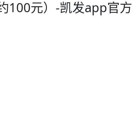
约100元）-凯发app官方