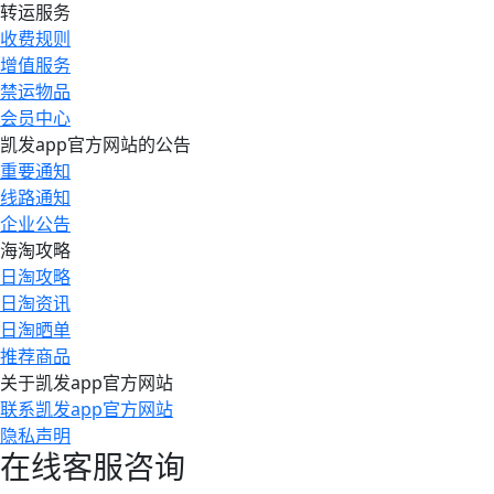
转运服务
收费规则
增值服务
禁运物品
会员中心
凯发app官方网站的公告
重要通知
线路通知
企业公告
海淘攻略
日淘攻略
日淘资讯
日淘晒单
推荐商品
关于凯发app官方网站
联系凯发app官方网站
隐私声明
在线客服咨询