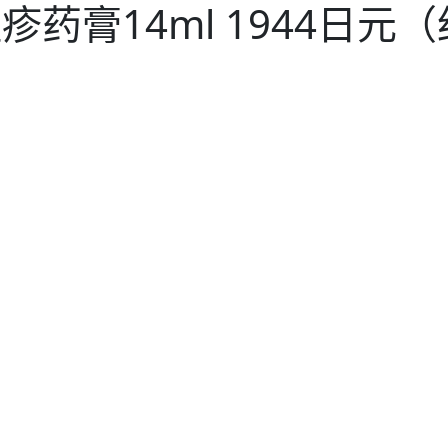
药膏14ml 1944日元（