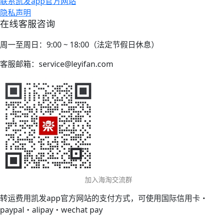
联系凯发app官方网站
隐私声明
在线客服咨询
周一至周日：9:00 ~ 18:00（法定节假日休息）
客服邮箱：
service@leyifan.com
加入海淘交流群
转运费用凯发app官方网站的支付方式，可使用国际信用卡・
paypal・alipay・wechat pay