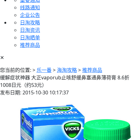
重要通知
线路通知
企业公告
日淘攻略
日淘资讯
日淘晒单
推荐商品
✕
您当前的位置:
>
乐一番
>
海淘攻略
>
推荐商品
缓解症状神器 大正vaporub止咳舒缓鼻塞通鼻薄荷膏 8.6折
1008日元（约53元）
发布日期: 2015-10-30 10:17:37