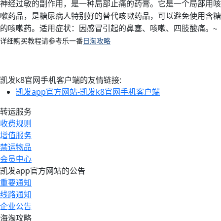
神经过敏的副作用，是一种局部止痛的药膏。它是一个局部用咳
嗽药品，是糖尿病人特别好的替代咳嗽药品，可以避免使用含糖
的咳嗽药。适用症状：因感冒引起的鼻塞、咳嗽、四肢酸痛。
~
详细购买教程请参考乐一番
日淘攻略
凯发k8官网手机客户端的友情链接:
凯发app官方网站-凯发k8官网手机客户端
转运服务
收费规则
增值服务
禁运物品
会员中心
凯发app官方网站的公告
重要通知
线路通知
企业公告
海淘攻略