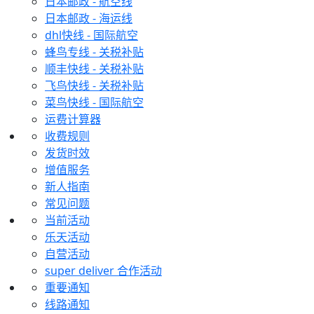
日本邮政 - 航空线
日本邮政 - 海运线
dhl快线 - 国际航空
蜂鸟专线 - 关税补贴
顺丰快线 - 关税补贴
飞鸟快线 - 关税补贴
菜鸟快线 - 国际航空
运费计算器
收费规则
发货时效
增值服务
新人指南
常见问题
当前活动
乐天活动
自营活动
super deliver 合作活动
重要通知
线路通知