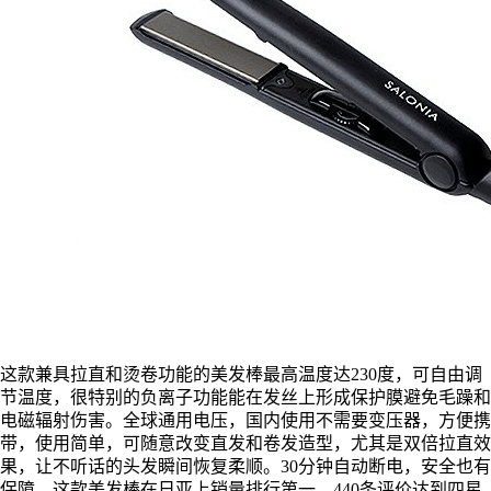
这款兼具拉直和烫卷功能的美发棒最高温度达230度，可自由调
节温度，很特别的负离子功能能在发丝上形成保护膜避免毛躁和
电磁辐射伤害。全球通用电压，国内使用不需要变压器，方便携
带，使用简单，可随意改变直发和卷发造型，尤其是双倍拉直效
果，让不听话的头发瞬间恢复柔顺。30分钟自动断电，安全也有
保障。这款美发棒在日亚上销量排行第一，440条评价达到四星