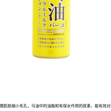
理肌肤缩小毛孔，
马油中的油脂和有保水作用的尿素，能有效对