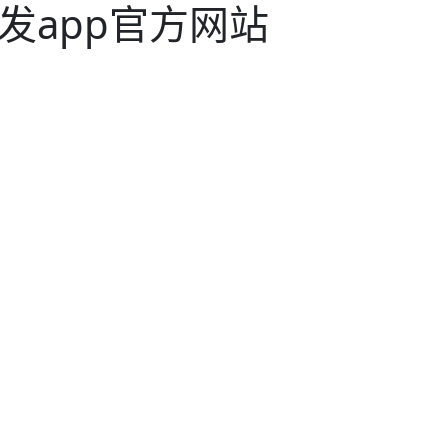
发app官方网站