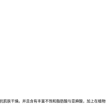
抗肌肤干燥。并且含有丰富不饱和脂肪酸与亚麻酸，加上在植物