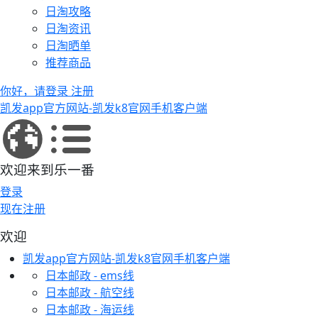
日淘攻略
日淘资讯
日淘晒单
推荐商品
你好，请登录
注册
凯发app官方网站-凯发k8官网手机客户端
欢迎来到乐一番
登录
现在注册
欢迎
凯发app官方网站-凯发k8官网手机客户端
日本邮政 - ems线
日本邮政 - 航空线
日本邮政 - 海运线