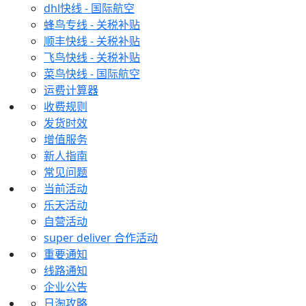
dhl快线 - 国际航空
蜂鸟专线 - 关税补贴
顺丰快线 - 关税补贴
飞鸟快线 - 关税补贴
菜鸟快线 - 国际航空
运费计算器
收费规则
发货时效
增值服务
新人指南
常见问题
当前活动
乐天活动
自营活动
super deliver 合作活动
重要通知
线路通知
企业公告
日淘攻略