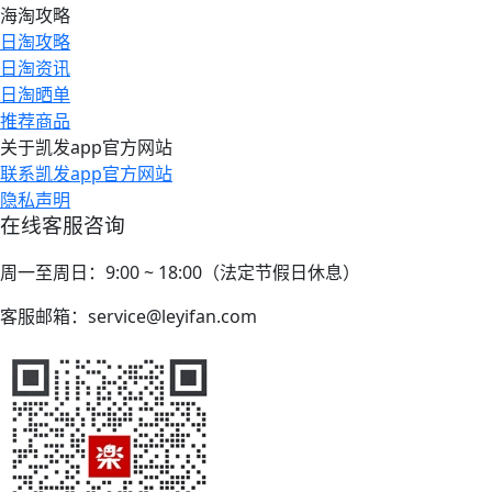
海淘攻略
日淘攻略
日淘资讯
日淘晒单
推荐商品
关于凯发app官方网站
联系凯发app官方网站
隐私声明
在线客服咨询
周一至周日：9:00 ~ 18:00（法定节假日休息）
客服邮箱：
service@leyifan.com