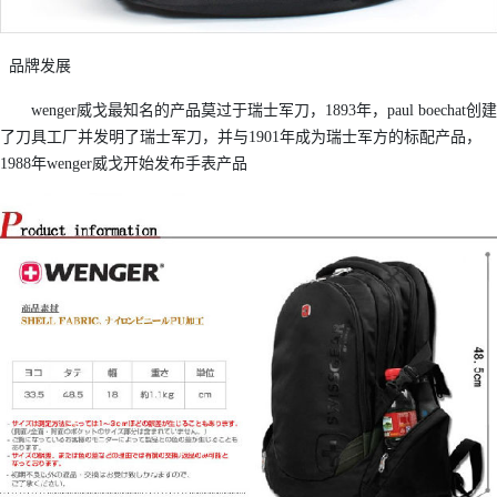
品牌发展
wenger威戈最知名的产品莫过于瑞士军刀，1893年，paul boechat创建
了刀具工厂并发明了瑞士军刀，并与1901年成为瑞士军方的标配产品，
1988年wenger威戈开始发布手表产品