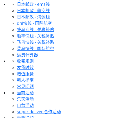
日本邮政 - ems线
日本邮政 - 航空线
日本邮政 - 海运线
dhl快线 - 国际航空
蜂鸟专线 - 关税补贴
顺丰快线 - 关税补贴
飞鸟快线 - 关税补贴
菜鸟快线 - 国际航空
运费计算器
收费规则
发货时效
增值服务
新人指南
常见问题
当前活动
乐天活动
自营活动
super deliver 合作活动