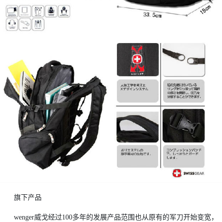
旗下产品
wenger威戈经过100多年的发展产品范围也从原有的军刀开始变宽，