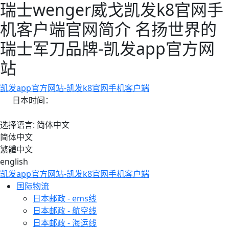
瑞士wenger威戈凯发k8官网手
机客户端官网简介 名扬世界的
瑞士军刀品牌-凯发app官方网
站
凯发app官方网站-凯发k8官网手机客户端
日本时间：
选择语言: 简体中文
简体中文
繁體中文
english
凯发app官方网站-凯发k8官网手机客户端
国际物流
日本邮政 - ems线
日本邮政 - 航空线
日本邮政 - 海运线