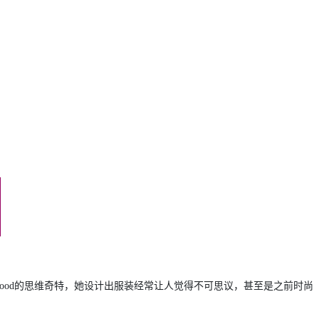
estwood的思维奇特，她设计出服装经常让人觉得不可思议，甚至是之前时尚