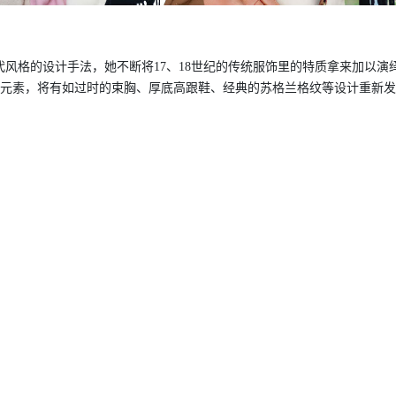
现代风格的设计手法，她不断将17、18世纪的传统服饰里的特质拿来加以
将有如过时的束胸、厚底高跟鞋、经典的苏格兰格纹等设计重新发挥，又再度成