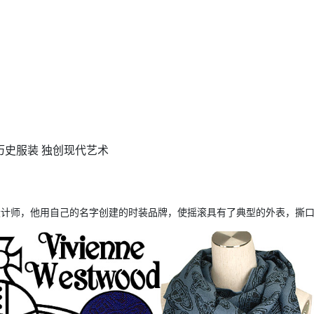
取材历史服装 独创现代艺术
英国的时装设计师，他用自己的名字创建的时装品牌，使摇滚具有了典型的外表