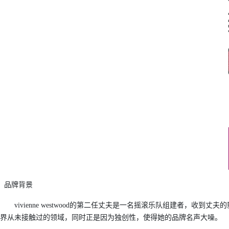
品牌背景
vivienne westwood的第二任丈夫是一名摇滚乐队组建者，收到丈
界从未接触过的领域，同时正是因为独创性，使得她的品牌名声大噪。