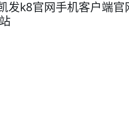
ood英国凯发k8官网手机客户
网站