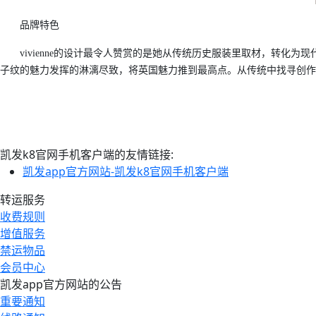
品牌特色
vivienne的设计最令人赞赏的是她从传统历史服装里取材，转化为
子纹的魅力发挥的淋漓尽致，将英国魅力推到最高点。从传统中找寻创作元素，
凯发k8官网手机客户端的友情链接:
凯发app官方网站-凯发k8官网手机客户端
转运服务
收费规则
增值服务
禁运物品
会员中心
凯发app官方网站的公告
重要通知