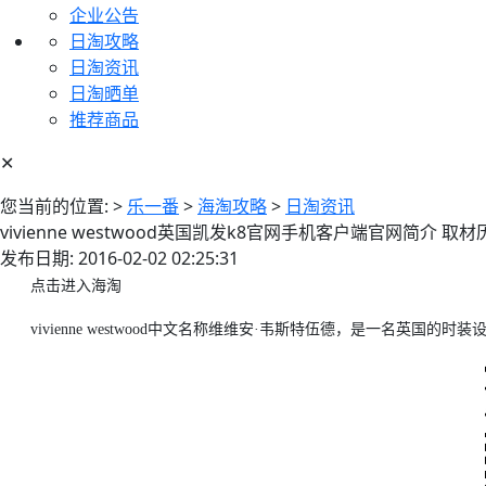
企业公告
日淘攻略
日淘资讯
日淘晒单
推荐商品
✕
您当前的位置:
>
乐一番
>
海淘攻略
>
日淘资讯
vivienne westwood英国凯发k8官网手机客户端官网简介 
发布日期: 2016-02-02 02:25:31
点击进入海淘
vivienne westwood中文名称维维安·韦斯特伍德，是一名