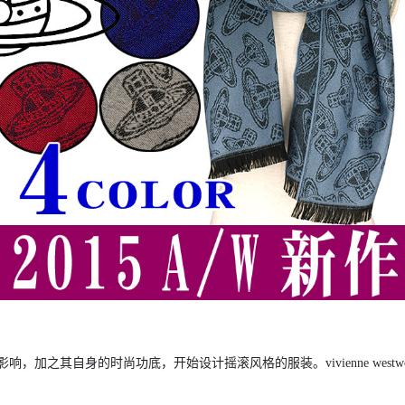
夫的影响，加之其自身的时尚功底，开始设计摇滚风格的服装。vivienne w