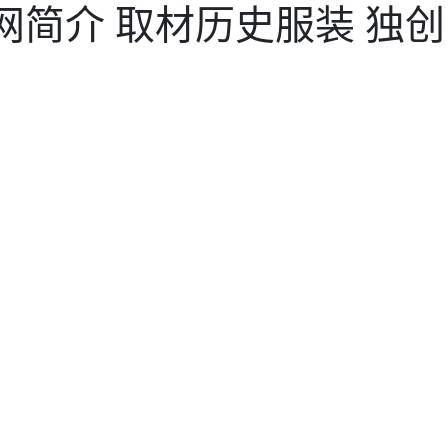
端官网简介 取材历史服装 独创