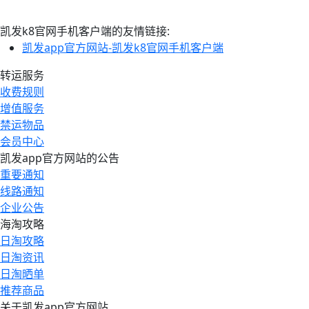
凯发k8官网手机客户端的友情链接:
凯发app官方网站-凯发k8官网手机客户端
转运服务
收费规则
增值服务
禁运物品
会员中心
凯发app官方网站的公告
重要通知
线路通知
企业公告
海淘攻略
日淘攻略
日淘资讯
日淘晒单
推荐商品
关于凯发app官方网站