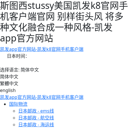
斯图西stussy美国凯发k8官网手
机客户端官网 别样街头风 将多
种文化融合成一种风格-凯发
app官方网站
凯发app官方网站-凯发k8官网手机客户端
日本时间：
选择语言: 简体中文
简体中文
繁體中文
english
凯发app官方网站-凯发k8官网手机客户端
国际物流
日本邮政 - ems线
日本邮政 - 航空线
日本邮政 - 海运线