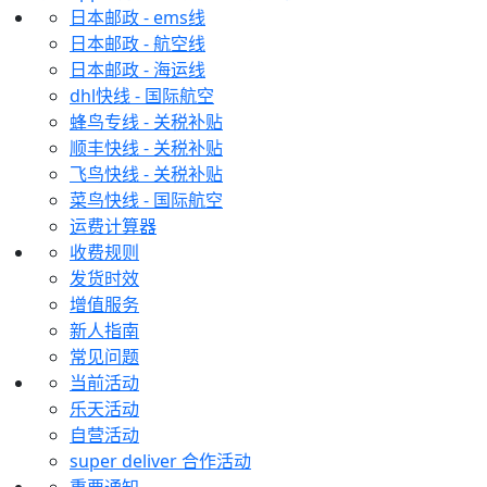
日本邮政 - ems线
日本邮政 - 航空线
日本邮政 - 海运线
dhl快线 - 国际航空
蜂鸟专线 - 关税补贴
顺丰快线 - 关税补贴
飞鸟快线 - 关税补贴
菜鸟快线 - 国际航空
运费计算器
收费规则
发货时效
增值服务
新人指南
常见问题
当前活动
乐天活动
自营活动
super deliver 合作活动