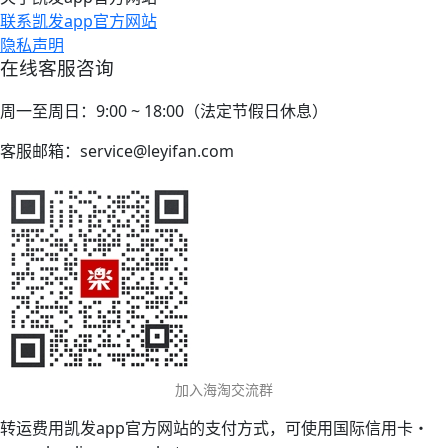
联系凯发app官方网站
隐私声明
在线客服咨询
周一至周日：9:00 ~ 18:00（法定节假日休息）
客服邮箱：
service@leyifan.com
加入海淘交流群
转运费用凯发app官方网站的支付方式，可使用国际信用卡・