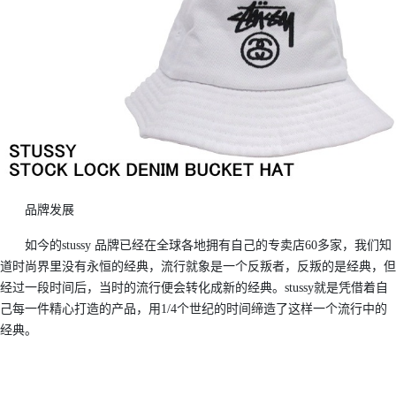
品牌发展
如今的stussy 品牌已经在全球各地拥有自己的专卖店60多家，我们知
道时尚界里没有永恒的经典，流行就象是一个反叛者，反叛的是经典，但
经过一段时间后，当时的流行便会转化成新的经典。stussy就是凭借着自
己每一件精心打造的产品，用1/4个世纪的时间缔造了这样一个流行中的
经典。